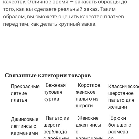
качеству. Отличное время — заказать образцы до
того, как вы сделаете реальный заказ. Таким
образом, вы сможете оценить качество платьев
перед тем, как делать крупный заказ.
Связанные категории товаров
Бежевая
Короткое
Прекрасные
Классическо
пуховая
женское
летние
шерстяное
куртка
пальто из
платья
пальто для
шерсти
женщин
Пальто из
Женские
Брюки
Джинсовые
шерсти
джеггинсы
большого
леггинсы с
верблюда
с
размера
карманами
с двойным
карманами
со