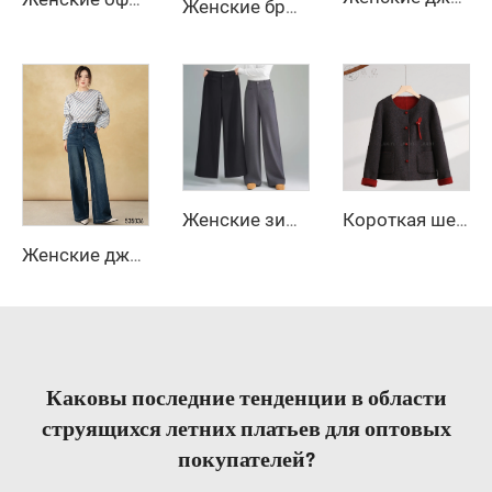
Женские брюки с высокой талией и широкими штанинами на осень/зиму, офисные, дышащие, однотонные, длинные, с застежкой-молнией, анти-складка, с поясом
Женские зимние повседневные свободные прямые брюки-клеш однотонные с высокой талией, застежка на молнии, анти-морщины, длинные брюки
Короткая шерстяная куртка зимой в китайском стиле, пальто с однобортной застежкой
Женские джинсы осеннего уличного стиля с высокой талией, широкими штанинами, расклешенные, с длинными рукавами, застежкой-молнией, устойчивые к морщинам
Каковы последние тенденции в области
струящихся летних платьев для оптовых
покупателей?