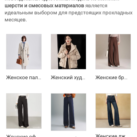
шерсти и смесовых материалов
является
идеальным выбором для предстоящих прохладных
месяцев.
Женское пальто макси из шерсти на осень и зиму с поясом, отложным воротником, однотонное, свободного кроя, кардиган, элегантное длинное пальто
Женский худи длинный пуховик с наполнителем из белого утиного пуха 90%
Женские брюки с высокой и средней посадкой, офисные брюки, широкие прямые длинные брюки на осень-зиму
Женские джинсы прямого кроя в винтажном стиле, темная стирка, стрейчевые, дышащие, машинной стирки, с широкими штанинами, простые, для официального образа
Женские офисные брюки с высокой талией и широкими штанинами на осень/зиму — дышащие однотонные длинные прямые брюки