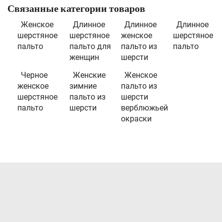
Связанные категории товаров
Женское
Длинное
Длинное
Длинное
шерстяное
шерстяное
женское
шерстяное
пальто
пальто для
пальто из
пальто
женщин
шерсти
Черное
Женские
Женское
женское
зимние
пальто из
шерстяное
пальто из
шерсти
пальто
шерсти
верблюжьей
окраски