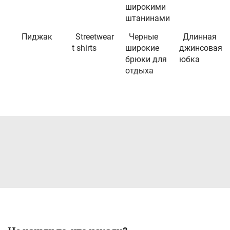
широкими
штанинами
Пиджак
Streetwear
Черные
Длинная
t shirts
широкие
джинсовая
брюки для
юбка
отдыха