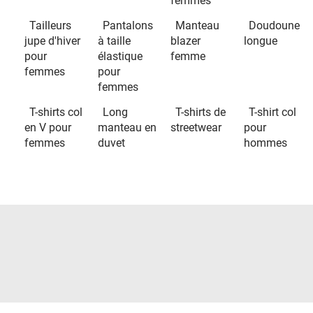
femmes
Tailleurs
Pantalons
Manteau
Doudoune
jupe d'hiver
à taille
blazer
longue
pour
élastique
femme
femmes
pour
femmes
T-shirts col
Long
T-shirts de
T-shirt col
en V pour
manteau en
streetwear
pour
femmes
duvet
hommes