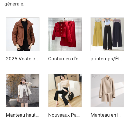
générale.
2025 Veste courte ajustée à manches bouffantes pour femmes, rembourrée de duvet d'oie blanc chaud et épais, nouveau modèle à la mode, hiver
Costumes d'entreprise pour femmes en gros Costume rouge deux pièces Veste en tweed et jupe Robe pour femmes
printemps/Été 2025 Nouveaux Pantalons Amples à Jambes Larges Coupe Slim Style Droite Taille Haute Pantalons Décontractés du Fabricant
Manteau haut de gamme vintage en laine double face long automne/hiver décontracté petits revers croisé décor en fourrure de mouton
Nouveaux Pantalons de Travail Formels pour Femmes Pantalons de Bureau Féminins Habillés Décontractés Pantalons Fuseau Évasés avec Poches
Manteau en laine à col montant doux et souple - Manteau mi-long cintré flatteur avec ceinture à la taille