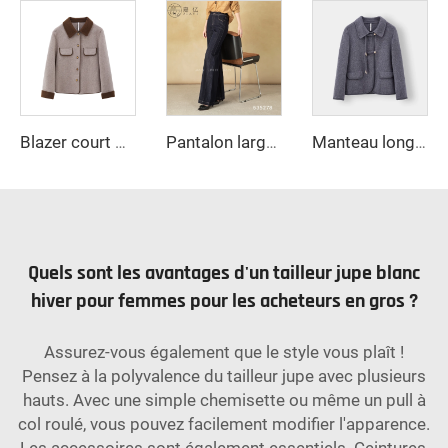
Blazer court mode automne nouvelle tendance pour femme en tissu mélangé vêtement d'extérieur vintage à manches longues chic féminin
Pantalon large évasé pour femme avec manches longues et fermeture à glissière, style urbain automnal, résistant aux rides, jean décontracté
Manteau long élégant en laine double face pour femme, vintage, haut de gamme, automne-hiver, col petit revers, doublure en nylon, orné de fourrure de mouton
Quels sont les avantages d'un tailleur jupe blanc
hiver pour femmes pour les acheteurs en gros ?
Assurez-vous également que le style vous plaît !
Pensez à la polyvalence du tailleur jupe avec plusieurs
hauts. Avec une simple chemisette ou même un pull à
col roulé, vous pouvez facilement modifier l'apparence.