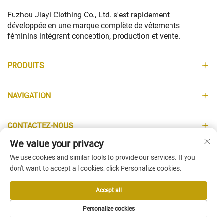
Fuzhou Jiayi Clothing Co., Ltd. s'est rapidement
développée en une marque complète de vêtements
féminins intégrant conception, production et vente.
PRODUITS
NAVIGATION
CONTACTEZ-NOUS
We value your privacy
INFORMATIONS
We use cookies and similar tools to provide our services. If you
don't want to accept all cookies, click Personalize cookies.
Accept all
Copyright © Fuzhou Jiayi Clothing Co., Ltd. All Rights Reserved -
Personalize cookies
Politique de confidentialité
-
Blogue