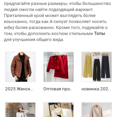
предлагайте разные размеры, чтобы большинство
людей смогли найти подходящий вариант.
Приталенный крой может выглядеть более
изысканно, тогда как А-силуэт позволяет носить
юбку более раскованно. Кроме того, подумайте о
том, чтобы дополнить костюм стильными
Топы
для улучшения общего вида.
2025 Женская укороченная узкая пуховая куртка с объемными рукавами, теплая белая куртка с пуховым утеплителем, новая модная зимняя модель
Оптовая продажа женских офисных костюмов, красный деловой костюм, двойной костюм из твида, юбка-блузка, платье для женщин
новинка 2025, весна/лето, свободные брюки с широкими штанинами, прямые брюки с высокой талией в стиле слим-фит, производитель повседневных брюк