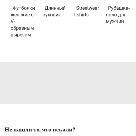
Футболки
Длинный
Streetwear
Рубашка-
женские с
пуховик
t shirts
поло для
V-
мужчин
образным
вырезом
Не нашли то, что искали?