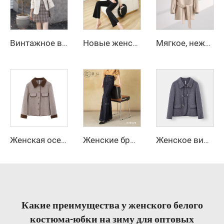
Винтажное высококачественное шерстяное пальто двустороннее длинное осенне-зимнее повседневное с маленькими лацканами двубортное с декоративной отделкой из овчины
Новые женские формальные офисные брюки, женские рабочие повседневные брюки-леггинсы с карманами, расширенные к низу
Мягкое, нежное пальто из шерсти с воротником-стойкой, пояс на талии, льстящее фигуре, средней длины, шерстяное пальто
Женская осенняя новая модная укороченная блейзер-куртка из смесового материала, винтажное пальто с длинными рукавами, женская верхняя одежда, стильная женская одежда
Женские брюки с широкими штанинами и длинными рукавами, застежка на молнии, осенний уличный стиль, анти-складки, повседневные джинсы
Женское винтажное двустороннее шерстяное пальто премиум-класса, повседневное длинное пальто на осень-зиму с небольшими лацканами, нейлоновой подкладкой и декором из овчины
Какие преимущества у женского белого
костюма-юбки на зиму для оптовых