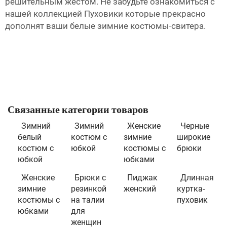
решительным жестом. Не забудьте ознакомиться с
нашей коллекцией
Пуховики
которые прекрасно
дополнят ваши белые зимние костюмы-свитера.
Связанные категории товаров
Зимний
Зимний
Женские
Черные
белый
костюм с
зимние
широкие
костюм с
юбкой
костюмы с
брюки
юбкой
юбками
Женские
Брюки с
Пиджак
Длинная
зимние
резинкой
женский
куртка-
костюмы с
на талии
пуховик
юбками
для
женщин