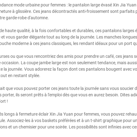
endance mode urbaine pour femmes : le pantalon large évasé Xin Jia Yua
ture à glissière. Ces jeans décontractés anti-froissement sont parfaits 
otre garde-robe d'automne.
e haute qualité, à la fois confortables et durables, ces pantalons larges
e et vous garder élégante tout au long de la journée. Les manches longues
touche moderne à ces jeans classiques, les rendant idéaux pour un port qu
urses ou que vous rencontriez des amis pour prendre un café, ces jeans s
te occasion. La coupe jambe large est non seulement tendance, mais aus
te la journée. Vous adorerez la façon dont ces pantalons bougent avec vo
tout en restant stylée.
fait que vous pouvez porter ces jeans toute la journée sans vous soucier de
les porter, ils seront prêts à l'emploi dès que vous en aurez besoin. Dites a
ort !
s longs à fermeture éclair Xin Jia Yuan pour femmes, vous pouvez rehaus
le. Associez-les à vos baskets préférées et à un t-shirt graphique pour u
ons et un chemisier pour une soirée. Les possibilités sont infinies avec ce