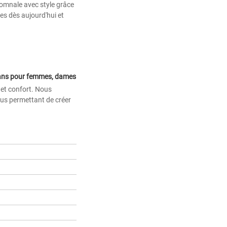
tomnale avec style grâce
es dès aujourd'hui et
Jeans pour femmes, bleu foncé, taille haute, jambes larges, en coton, pantalons décontractés, jeans pour femmes, dames 
et confort. Nous 
us permettant de créer 