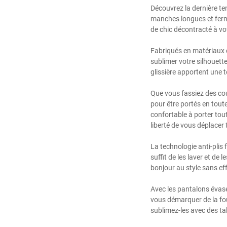
Découvrez la dernière t
manches longues et ferme
de chic décontracté à v
Fabriqués en matériaux d
sublimer votre silhouett
glissière apportent une 
Que vous fassiez des co
pour être portés en tou
confortable à porter tou
liberté de vous déplacer 
La technologie anti-plis 
suffit de les laver et de 
bonjour au style sans eff
Avec les pantalons évasé
vous démarquer de la fou
sublimez-les avec des tal