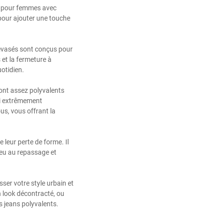
n pour femmes avec
pour ajouter une touche
 évasés sont conçus pour
 et la fermeture à
otidien.
ont assez polyvalents
si extrêmement
us, vous offrant la
 leur perte de forme. Il
dieu au repassage et
ser votre style urbain et
n look décontracté, ou
s jeans polyvalents.