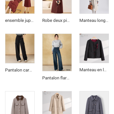
ensemble jupe tendance et élégant automne 2025, veste à col en V, ensemble deux pièces
Robe deux pièces à manches longues pour femmes Automne et hiver Nouvelle collection avec élégance
Manteau long en laine personnalisé pour femmes, automne-hiver, avec ceinture, revers, couleur unie, cardigan ample, manteau long élégant pour dames
Manteau en laine pratique à double boutonnage avec nœud décoratif mignon et fermeture à boutons, longue veste d'hiver avec poches pratiques
Pantalon cargo ample pour femme, couleur unie, jambes larges, pantalon décontracté, jeans teintés
Pantalon flare large à taille haute pour femme avec manches longues, fermeture éclair, style urbain automnal, résistant aux rides