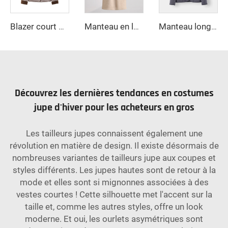
Blazer court mode automne nouvelle tendance pour femme en tissu mélangé vêtement d'extérieur vintage à manches longues chic féminin
Manteau en laine ajusté pour femme, couleur unie, manches longues, veste chaude d'automne hiver, manteau ample - Événement promotionnel de transformation brute
Manteau long élégant en laine double face pour femme, vintage, haut de gamme, automne-hiver, col petit revers, doublure en nylon, orné de fourrure de mouton
Découvrez les dernières tendances en costumes
jupe d'hiver pour les acheteurs en gros
Les tailleurs jupes connaissent également une
révolution en matière de design. Il existe désormais de
nombreuses variantes de tailleurs jupe aux coupes et
styles différents. Les jupes hautes sont de retour à la
mode et elles sont si mignonnes associées à des
vestes courtes ! Cette silhouette met l'accent sur la
taille et, comme les autres styles, offre un look
moderne. Et oui, les ourlets asymétriques sont