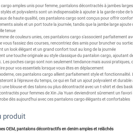
 cargo amples unis pour femme, pantalons décontractés à jambes larges e
stylés et polyvalents sont un indispensable à ajouter à la garde-robe de
ux de haute qualité, ces pantalons cargo sont conçus pour offrir confort
nts aisés et un port toute la journée, tandis que la jambe large ajoute
lle tenue
mme de couleurs unies, ces pantalons cargo s'associent parfaitement av
 vous fassiez des courses, rencontriez des amis pour bruncher ou sortiez 
t un look élégant et un grand confort tout au long de la journée
ent une touche originale au style classique du pantalon cargo, ajoutant de
look. Les poches cargo sont non seulement tendance mais aussi pratiques, 
e pour vos essentiels lorsque vous êtes en déplacement
erne, ces pantalons cargo allient parfaitement style et fonctionnalité. L
sisteront à l'épreuve du temps, ce qui en fait un ajout polyvalent et durabl
c une blouse et des talons ou plus décontracté avec un t-shirt et des bask
écontractés pour femmes de Xin Jia Yuan deviendront sûrement un favori 
robe dès aujourd'hui avec ces pantalons cargo élégants et confortables
 produit
es OEM, pantalons décontractifs en denim amples et relâchés 