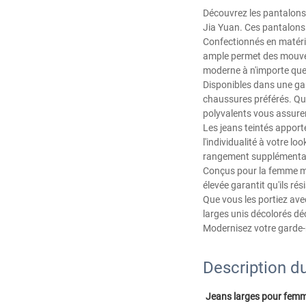
Découvrez les pantalons
Jia Yuan. Ces pantalons 
Confectionnés en matéria
ample permet des mouveme
moderne à n'importe que
Disponibles dans une ga
chaussures préférés. Que
polyvalents vous assuren
Les jeans teintés apport
l'individualité à votre 
rangement supplémentair
Conçus pour la femme mod
élevée garantit qu'ils ré
Que vous les portiez ave
larges unis décolorés d
Modernisez votre garde-
Description du
Jeans larges pour femm