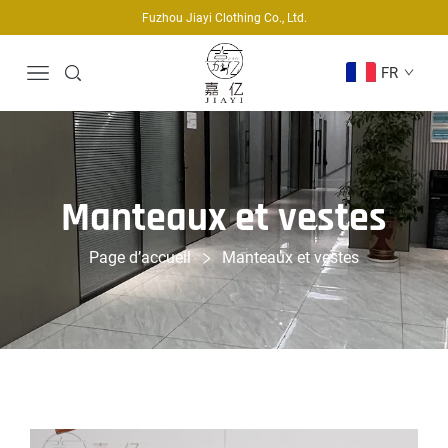
Fuzhou Jiayi Clothing Co., Ltd.
FR
Manteaux et vestes
Page d’accueil
Manteaux et vestes