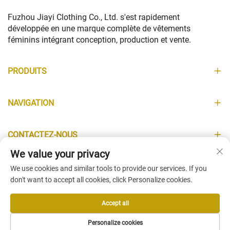
Fuzhou Jiayi Clothing Co., Ltd. s'est rapidement
développée en une marque complète de vêtements
féminins intégrant conception, production et vente.
PRODUITS
NAVIGATION
CONTACTEZ-NOUS
We value your privacy
INFORMATIONS
We use cookies and similar tools to provide our services. If you
don't want to accept all cookies, click Personalize cookies.
Accept all
Copyright © Fuzhou Jiayi Clothing Co., Ltd. All Rights Reserved -
Personalize cookies
Politique de confidentialité
-
Blog