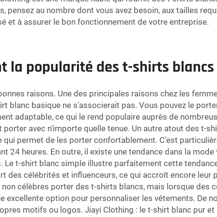
rts, pensez au nombre dont vous avez besoin, aux tailles requ
isé et à assurer le bon fonctionnement de votre entreprise.
 la popularité des t-shirts blancs
de bonnes raisons. Une des principales raisons chez les femme
shirt blanc basique ne s'associerait pas. Vous pouvez le port
ement adaptable, ce qui le rend populaire auprès de nombreu
t porter avec n'importe quelle tenue. Un autre atout des t-shi
qui permet de les porter confortablement. C’est particuliè
nt 24 heures. En outre, il existe une tendance dans la mode 
e t-shirt blanc simple illustre parfaitement cette tendance, c
t des célébrités et influenceurs, ce qui accroît encore leur 
n célèbres porter des t-shirts blancs, mais lorsque des cé
 une excellente option pour personnaliser les vêtements. De n
opres motifs ou logos. Jiayi Clothing : le t-shirt blanc pur 