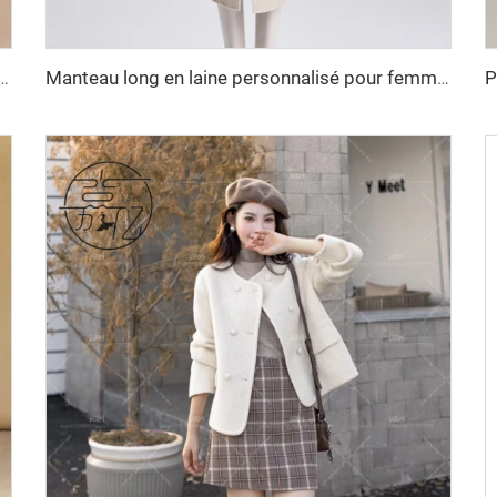
ver personnalisés pour femmes, vestes doudounes, longue doudoune type bubble pour femmes
Manteau long en laine personnalisé pour femmes, automne-hiver, avec ceinture, revers, couleur unie, cardigan ample, manteau long élégant pour dames