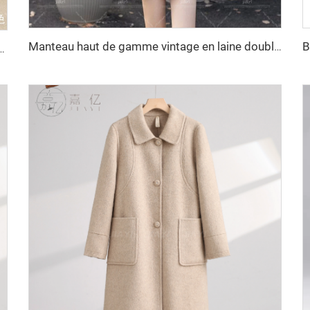
Manteau haut de gamme vintage en laine double face long automne/hiver décontracté petits revers croisé décor en fourrure de mouton
uleur unie, jambes larges, pantalon décontracté, jeans teintés