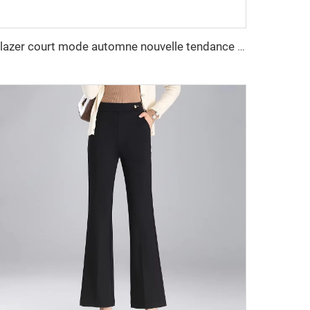
Blazer court mode automne nouvelle tendance pour femme en tissu mélangé vêtement d'extérieur vintage à manches longues chic féminin