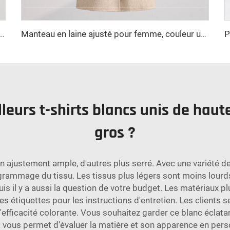
t en laine style chinois hiver fermeture simple boutonnage
Manteau en laine ajusté pour femme, couleur unie, manches longues, veste chaude d'automne hiver, manteau ample - Événement promotionnel de transformation brute
leurs t-shirts blancs unis de haute
gros ?
n ajustement ample, d'autres plus serré. Avec une variété de t
ammage du tissu. Les tissus plus légers sont moins lourds
is il y a aussi la question de votre budget. Les matériaux p
 étiquettes pour les instructions d'entretien. Les clients s
l'efficacité colorante. Vous souhaitez garder ce blanc éclata
 vous permet d'évaluer la matière et son apparence en pe