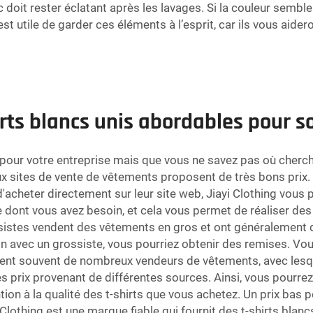
lanc doit rester éclatant après les lavages. Si la couleur se
est utile de garder ces éléments à l’esprit, car ils vous aider
rts blancs unis abordables pour s
 pour votre entreprise mais que vous ne savez pas où cherche
 sites de vente de vêtements proposent de très bons prix. V
té d'acheter directement sur leur site web, Jiayi Clothing vo
e dont vous avez besoin, et cela vous permet de réaliser d
sistes vendent des vêtements en gros et ont généralement d
ion avec un grossiste, vous pourriez obtenir des remises. Vo
ent souvent de nombreux vendeurs de vêtements, avec lesq
 prix provenant de différentes sources. Ainsi, vous pourrez i
tion à la qualité des t-shirts que vous achetez. Un prix bas pe
lothing est une marque fiable qui fournit des t-shirts blancs