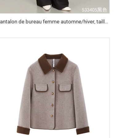
Pantalon de bureau femme automne/hiver, taille haute, jambe large, respirant, teinture unie, couleur unie, style droit long pour femme