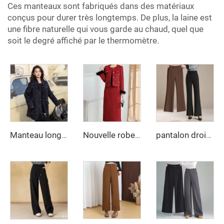
Ces manteaux sont fabriqués dans des matériaux
conçus pour durer très longtemps. De plus, la laine est
une fibre naturelle qui vous garde au chaud, quel que
soit le degré affiché par le thermomètre.
Manteau long en laine double face pour femmes, fait main, imperméable longueur mi-longue pour printemps et hiver, manteau ajusté à fermeture croisée simple
Nouvelle robe deux pièces femme trapèze à carreaux pour automne et hiver, coupe petite taille naturelle, style vent frais féminin pour adultes
pantalon droit slim taille haute nouvelle collection été 2025 pour femmes, pantalons décontractés évasés en tricot