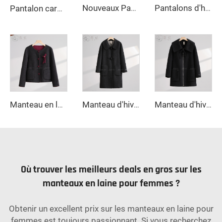
Nouveaux Pantalons Droits Amples Coupe Libre pour Femmes, Pantalons Femme, Vêtements Femme, Pantalons Longs
Pantalons d'hiver femme style décontracté coupe droite large couleur unie taille haute fermeture éclair anti-froissement pantalons longs
Pantalon cargo ample pour femme, couleur unie, jambes larges, pantalon décontracté, jeans teintés
Manteau en laine pratique à double boutonnage avec nœud décoratif mignon et fermeture à boutons, longue veste d'hiver avec poches pratiques
Manteau d'hiver de haute qualité pour femmes, en laine vierge 100 %, long, chaud, à design uni, en fourrure de mouton, teinture unie, manches longues
Manteau d'hiver en laine pour femme, col à bouton unique, garni de plumes, boutonnage, très chaud et confortable, style court
Où trouver les meilleurs deals en gros sur les
manteaux en laine pour femmes ?
Obtenir un excellent prix sur les manteaux en laine pour
femmes est toujours passionnant. Si vous recherchez