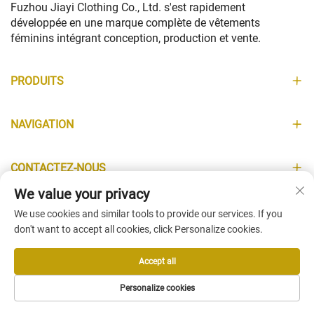
Fuzhou Jiayi Clothing Co., Ltd. s'est rapidement
développée en une marque complète de vêtements
féminins intégrant conception, production et vente.
PRODUITS
NAVIGATION
CONTACTEZ-NOUS
We value your privacy
INFORMATIONS
We use cookies and similar tools to provide our services. If you
don't want to accept all cookies, click Personalize cookies.
Accept all
Copyright © Fuzhou Jiayi Clothing Co., Ltd. All Rights Reserved -
Personalize cookies
Politique de confidentialité
-
Blogue