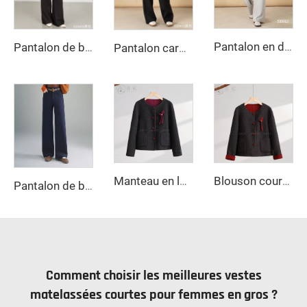
Pantalon en denim extensible droit style vintage pour femme, lavage foncé, coupe ample respirante, pour été automne, tenue formelle
Pantalon de bureau femme automne/hiver, taille haute, jambe large, respirant, teinture unie, couleur unie, style droit long pour femme
Pantalon cargo ample pour femme, couleur unie, jambes larges, pantalon décontracté, jeans teintés
Manteau en laine pratique à double boutonnage avec nœud décoratif mignon et fermeture à boutons, longue veste d'hiver avec poches pratiques
Blouson court en laine style chinois hiver fermeture simple boutonnage
Pantalon de bureau femme à jambe large, taille haute, respirant, teinture unie, couleur unie, longue fermeture éclair, anti-froissage, ceinture à boucler
Comment choisir les meilleures vestes
matelassées courtes pour femmes en gros ?