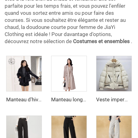
parfaite pour les temps frais, et vous pouvez l'enfiler
quand vous sortez entre amis ou pour faire des
courses. Si vous souhaitez être élégante et rester au
chaud, la doudoune courte pour femme de JiaYi
Clothing est idéale ! Pour davantage d'options,
découvrez notre sélection de
Costumes et ensembles
.
Manteau d'hiver pour femmes, en laine double face, fait main, courte veste longueur genou avec boutons décoratifs, style chaud, en laine et mélanges
Manteau long trench femme décontracté à col cranté, manches longues et ceintures, couleur grise
Veste imperméable à capuche en duvet d'oie pour homme et femme, à manches amovibles, courte, personnalisée avec motif de personnage