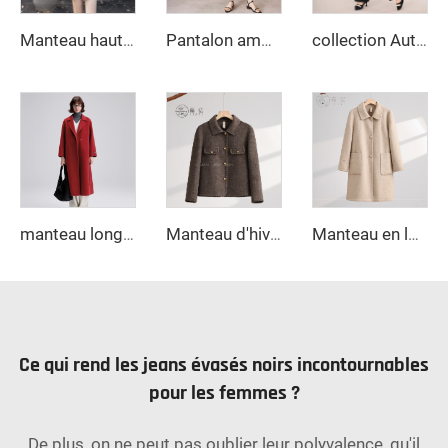
Manteau haut de gamme vintage en laine double face long automne/hiver décontracté petits revers croisé décor en fourrure de mouton
Pantalon ample à jambes larges Nouvelle collection Printemps/Été 2025, Pantalons décontractés taille droite amincissants, Pantalons droits pour femmes au bureau de neuf pouces
collection Automne-Hiver 2025 - Nouveaux Pantalons Décontractés Amples Droits à Taille Haute en Taille - Design Slim Fit avec Motif Uni
manteau long en cachemire élégant ceinturé Nouvelle collection printemps 2025 Col rabattu ample Manteau en laine coréenne à motif ondulé style coréen pour femmes
Manteau d'hiver élégant long pour femme en laine matelassé avec fermeture double boutonnée en cachemire et décoration logo couleur unie - Nouvelle collection
Manteau en laine ajusté pour femme, couleur unie, manches longues, veste chaude d'automne hiver, manteau ample - Événement promotionnel de transformation brute
Ce qui rend les jeans évasés noirs incontournables
pour les femmes ?
De plus, on ne peut pas oublier leur polyvalence, qu'il