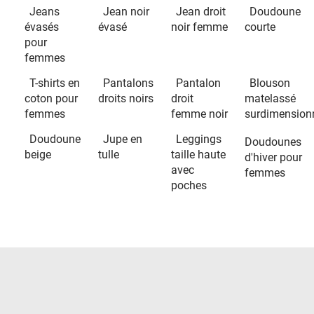
Jeans
Jean noir
Jean droit
Doudoune
évasés
évasé
noir femme
courte
pour
femmes
T-shirts en
Pantalons
Pantalon
Blouson
coton pour
droits noirs
droit
matelassé
femmes
femme noir
surdimension
Doudoune
Jupe en
Leggings
Doudounes
beige
tulle
taille haute
d'hiver pour
avec
femmes
poches