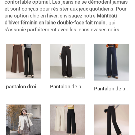
confortable optimal. Les jeans ne se démodent jamais
et sont conçus pour résister aux jeux quotidiens. Pour
une option chic en hiver, envisagez notre
Manteau
d'hiver féminin en laine double-face fait main
, qui
s'associe parfaitement avec les jeans évasés noirs.
pantalon droit slim taille haute nouvelle collection été 2025 pour femmes, pantalons décontractés évasés en tricot
Pantalon de bureau femme automne/hiver, taille haute, jambe large, respirant, teinture unie, couleur unie, style droit long pour femme
Pantalon de bureau femme à jambe large, taille haute, respirant, teinture unie, couleur unie, longue fermeture éclair, anti-froissage, ceinture à boucler