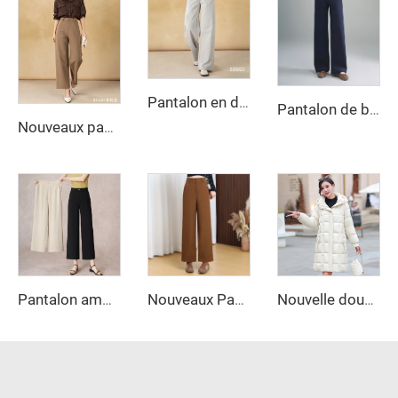
Pantalon en denim extensible droit style vintage pour femme, lavage foncé, coupe ample respirante, pour été automne, tenue formelle
Pantalon de bureau femme à jambe large, taille haute, respirant, teinture unie, couleur unie, longue fermeture éclair, anti-froissage, ceinture à boucler
Nouveaux pantalons larges droits pour femme, fermeture éclair, pantalon décontracté anti-froissement, vêtement long pour l'hiver
Pantalon ample à jambes larges Nouvelle collection Printemps/Été 2025, Pantalons décontractés taille droite amincissants, Pantalons droits pour femmes au bureau de neuf pouces
Nouveaux Pantalons Droits Amples Coupe Libre pour Femmes, Pantalons Femme, Vêtements Femme, Pantalons Longs
Nouvelle doudoune longue de luxe grande taille pour femmes, brillante, très imperméable