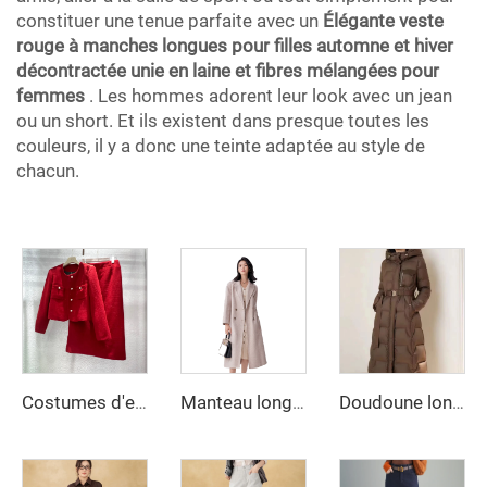
constituer une tenue parfaite avec un
Élégante veste
rouge à manches longues pour filles automne et hiver
décontractée unie en laine et fibres mélangées pour
femmes
. Les hommes adorent leur look avec un jean
ou un short. Et ils existent dans presque toutes les
couleurs, il y a donc une teinte adaptée au style de
chacun.
Costumes d'entreprise pour femmes en gros Costume rouge deux pièces Veste en tweed et jupe Robe pour femmes
Manteau long trench femme décontracté à col cranté, manches longues et ceintures, couleur grise
Doudoune longue de qualité supérieure pour femmes parka d'hiver avec col capuche ceinture épaisse chaleur doublée coupe-vent manteau extérieur