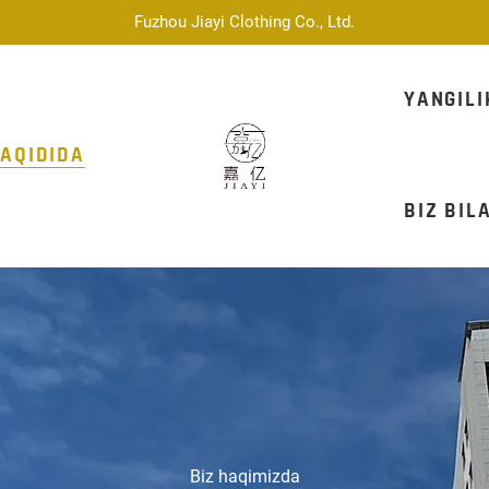
Fuzhou Jiayi Clothing Co., Ltd.
YANGIL
HAQIDIDA
BIZ BIL
Biz haqimizda