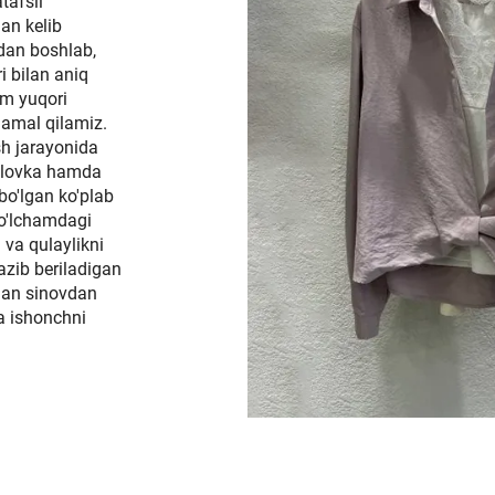
tafsil
dan kelib
hdan boshlab,
i bilan aniq
im yuqori
a amal qilamiz.
sh jarayonida
sslovka hamda
bo'lgan ko'plab
a o'lchamdagi
i va qulaylikni
azib beriladigan
idan sinovdan
a ishonchni