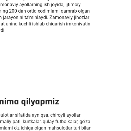
amonaviy ayollarning ish joyida, ijtimoiy
lothing 200 dan ortiq xodimlarni qamrab olgan
sh jarayonini ta'minlaydi. Zamonaviy jihozlar
at uning kuchli ishlab chiqarish imkoniyatini
di.
 nima qilyapmiz
ulotlar sifatida ayniqsa, chiroyli ayollar
maliy patli kurtkalar, qulay futbolkalar, go'zal
lamlarni o'z ichiga olgan mahsulotlar turi bilan