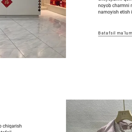
noyob charmni 
namoyish etish 
Batafsil ma'lu
b chiqarish