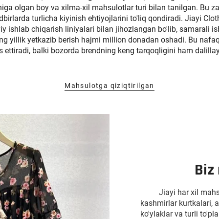
iga olgan boy va xilma-xil mahsulotlar turi bilan tanilgan. Bu z
rlarda turlicha kiyinish ehtiyojlarini to'liq qondiradi. Jiayi C
y ishlab chiqarish liniyalari bilan jihozlangan bo'lib, samarali i
 yillik yetkazib berish hajmi million donadan oshadi. Bu nafaq
s ettiradi, balki bozorda brendning keng tarqoqligini ham dalillay
Mahsulotga qiziqtirilgan
Biz
Jiayi har xil mahs
kashmirlar kurtkalari, a
ko'ylaklar va turli to'p