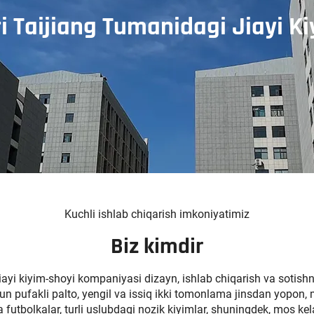
i Taijiang Tumanidagi Jiayi K
Kuchli ishlab chiqarish imkoniyatimiz
Biz kimdir
ayi kiyim-shoyi kompaniyasi dizayn, ishlab chiqarish va sotishni 
hun pufakli palto, yengil va issiq ikki tomonlama jinsdan yopon
 futbolkalar, turli uslubdagi nozik kiyimlar, shuningdek, mos k