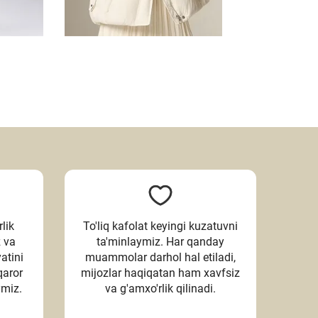
lik
To'liq kafolat keyingi kuzatuvni
z va
ta'minlaymiz. Har qanday
atini
muammolar darhol hal etiladi,
qaror
mijozlar haqiqatan ham xavfsiz
ymiz.
va g'amxo'rlik qilinadi.