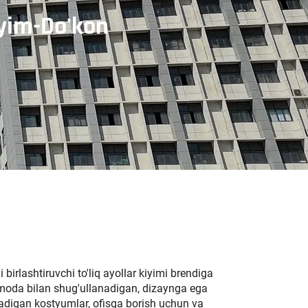
iyim-Do'kon
birlashtiruvchi to'liq ayollar kiyimi brendiga
, moda bilan shug'ullanadigan, dizaynga ega
eladigan kostyumlar, ofisga borish uchun va