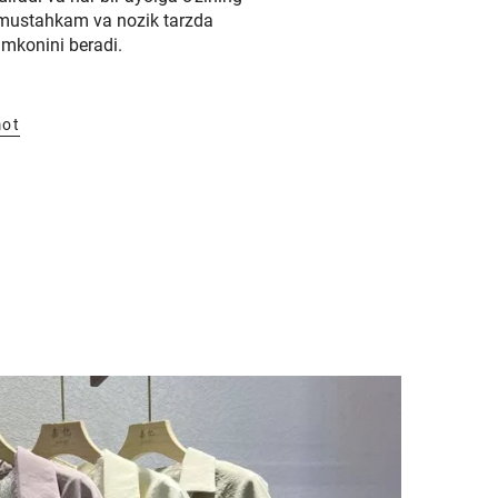
mustahkam va nozik tarzda
imkonini beradi.
mot