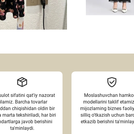
lot sifatini qat'iy nazorat
Moslashuvchan hamkor
ilamiz. Barcha tovarlar
modellarini taklif etami
ddan chiqishidan oldin bir
mijozlarning biznes faoliy
 marta tekshiriladi, har biri
silliq o'tkazish uchun bar
ndartlarga javob berishini
etkazib berishni ta'minla
ta'minlaydi.