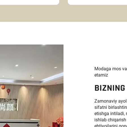
Modaga mos va y
etamiz
BIZNING
Zamonaviy ayoll
sifatni birlasht
etishga intilad
ishlab chiqarish 
ehtiyojlarini qon