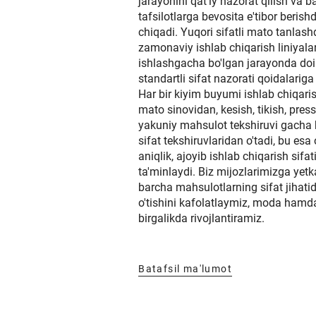
jarayonini qat'iy nazorat qilish va ba
tafsilotlarga bevosita e'tibor berish
chiqadi. Yuqori sifatli mato tanlas
zamonaviy ishlab chiqarish liniyalar
ishlashgacha bo'lgan jarayonda do
standartli sifat nazorati qoidalarig
Har bir kiyim buyumi ishlab chiqari
mato sinovidan, kesish, tikish, pre
yakuniy mahsulot tekshiruvi gacha 
sifat tekshiruvlaridan o'tadi, bu es
aniqlik, ajoyib ishlab chiqarish sifat
ta'minlaydi. Biz mijozlarimizga yetk
barcha mahsulotlarning sifat jihat
o'tishini kafolatlaymiz, moda hamd
birgalikda rivojlantiramiz.
Batafsil ma'lumot