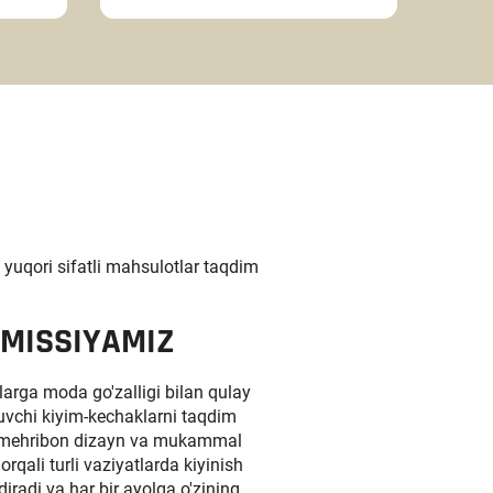
uqori sifatli mahsulotlar taqdim
 MISSIYAMIZ
arga moda go'zalligi bilan qulay
iruvchi kiyim-kechaklarni taqdim
i, mehribon dizayn va mukammal
orqali turli vaziyatlarda kiyinish
diradi va har bir ayolga o'zining