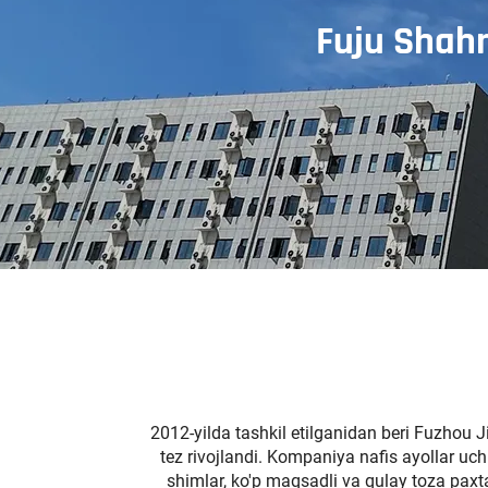
Fuju Shahr
2012-yilda tashkil etilganidan beri Fuzhou Ji
tez rivojlandi. Kompaniya nafis ayollar uc
shimlar, ko'p maqsadli va qulay toza paxta