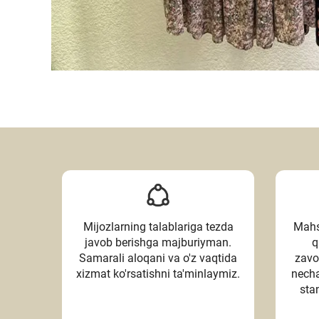
Mijozlarning talablariga tezda
Mahsu
javob berishga majburiyman.
q
Samarali aloqani va o'z vaqtida
zavo
xizmat ko'rsatishni ta'minlaymiz.
necha
sta