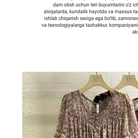
dam olish uchun teri buyumlarini o'z ich
aloqalarda, kundalik hayotda va maxsus tadbi
ishlab chiqarish sexiga ega bo'lib, zamonavi
va texnologiyalarga tashakkur, kompaniyaning
ak