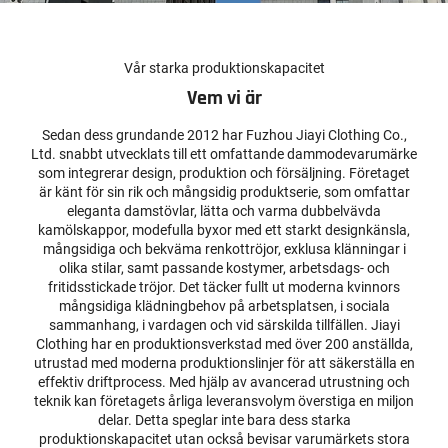
Vår starka produktionskapacitet
Vem vi är
Sedan dess grundande 2012 har Fuzhou Jiayi Clothing Co.,
Ltd. snabbt utvecklats till ett omfattande dammodevarumärke
som integrerar design, produktion och försäljning. Företaget
är känt för sin rik och mångsidig produktserie, som omfattar
eleganta damstövlar, lätta och varma dubbelvävda
kamölskappor, modefulla byxor med ett starkt designkänsla,
mångsidiga och bekväma renkottröjor, exklusa klänningar i
olika stilar, samt passande kostymer, arbetsdags- och
fritidsstickade tröjor. Det täcker fullt ut moderna kvinnors
mångsidiga klädningbehov på arbetsplatsen, i sociala
sammanhang, i vardagen och vid särskilda tillfällen. Jiayi
Clothing har en produktionsverkstad med över 200 anställda,
utrustad med moderna produktionslinjer för att säkerställa en
effektiv driftprocess. Med hjälp av avancerad utrustning och
teknik kan företagets årliga leveransvolym överstiga en miljon
delar. Detta speglar inte bara dess starka
produktionskapacitet utan också bevisar varumärkets stora