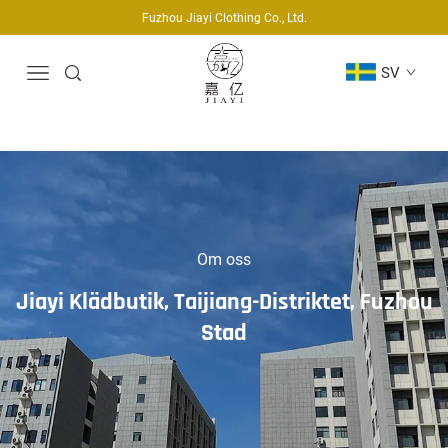
Fuzhou Jiayi Clothing Co., Ltd.
SV
Om oss
Jiayi Klädbutik, Taijiang-Distriktet, Fuzhou
Stad