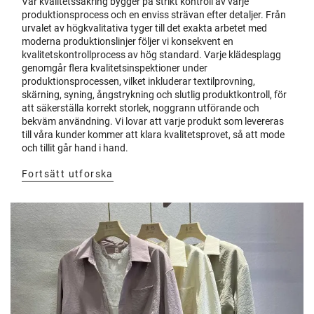
Vår kvalitetssäkring bygger på strikt kontroll av varje
produktionsprocess och en enviss strävan efter detaljer. Från
urvalet av högkvalitativa tyger till det exakta arbetet med
moderna produktionslinjer följer vi konsekvent en
kvalitetskontrollprocess av hög standard. Varje klädesplagg
genomgår flera kvalitetsinspektioner under
produktionsprocessen, vilket inkluderar textilprovning,
skärning, syning, ångstrykning och slutlig produktkontroll, för
att säkerställa korrekt storlek, noggrann utförande och
bekväm användning. Vi lovar att varje produkt som levereras
till våra kunder kommer att klara kvalitetsprovet, så att mode
och tillit går hand i hand.
Fortsätt utforska