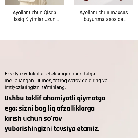
Ayollar uchun Qisqa
Ayollar uchun maxsus
Issiq Kiyimlar Uzun
buyurtma asosida
Patik Oq O'rdak
tikilgan sifatli qishki
Pashshasi
jun palto, uzun ikkita
Koreysiyalik Ayollar
tugmachali, belbag'li,
uchun Koylak
boshqaruvchi bezakli,
Kuchaytirilgan Ayollar
elegant uslubdagi
Qishki Palto Kiyim
palto
Sovuqda
Eksklyuziv takliflar cheklangan muddatga
mo'ljallangan. Iltimos, tezroq so'rov qoldiring va
imtiyozlaringizni ta'minlang.
Ushbu taklif ahamiyatli qiymatga
ega; sizni bog'liq afzalliklarga
kirish uchun so'rov
yuborishingizni tavsiya etamiz.