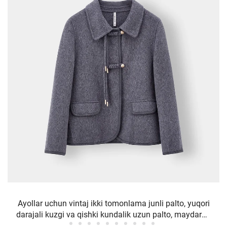
Ayollar uchun vintaj ikki tomonlama junli palto, yuqori
darajali kuzgi va qishki kundalik uzun palto, maydaroq
lapellari, nylon bilan qoplangan, qo'ylar terisi bezakli