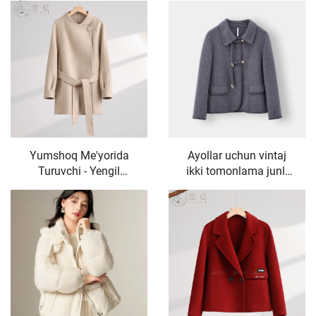
baliq dumiga o'xshash
Kofta, Yubka Kompleti
uslubdagi ayollar
— Ikki qismli to'plam
shimi
Yumshoq Me'yorida
Ayollar uchun vintaj
Turuvchi - Yengil
ikki tomonlama junli
Pushtiqli Shoy,
palto, yuqori darajali
Belbog'li Figurali -
kuzgi va qishki
Qulay O'rta
kundalik uzun palto,
Uzunlikdagi Pushti
maydaroq lapellari,
Palto
nylon bilan qoplangan,
qo'ylar terisi bezakli