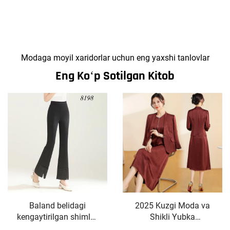
Modaga moyil xaridorlar uchun eng yaxshi tanlovlar
Eng Koʻp Sotilgan Kitob
Baland belidagi
2025 Kuzgi Moda va
kengaytirilgan shimlar,
Shikli Yubka
yozgi, ingichka, nozik,
Komplekti, V-Hosili