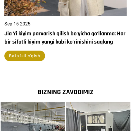
Sep
15
2025
Jia Yi kiyim parvarish qilish bo'yicha qo'llanma: Har
bir sifatli kiyim yangi kabi ko'rinishini saqlang
Batafsil o'qish
BIZNING ZAVODIMIZ