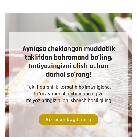
Ayniqsa cheklangan muddatlik
taklifdan bahramand bo'ling.
Imtiyozingizni olish uchun
darhol so'rang!
Taklif qarshilik ko'rsatib bo'lmasligicha.
So'rov yuborish uchun bosing va
imtiyozlaringiz bilan ishonch hosil qiling!
Biz bilan bog‘laning