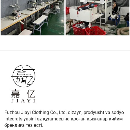
Fuzhou Jiayi Clothing Co., Ltd. dizayn, prodyusht va sodyo
integratsiyasini өz құramасына қосған қызғанар кийим
брендиға тез өсті.