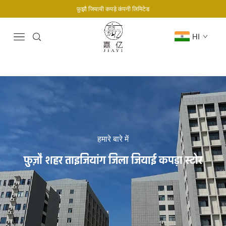
फ़ुझ़ौ जियायी कपड़े कंपनी लिमिटेड
HI
हमारे बारे में
फ़ुज़ौ शहर ताइजियांग जिला जियाई कपड़ा स्टोर