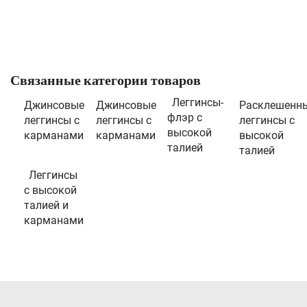
Связанные категории товаров
Леггинсы-
Джинсовые
Джинсовые
Расклешенн
флэр с
леггинсы с
леггинсы с
леггинсы с
высокой
карманами
карманами
высокой
талией
талией
Леггинсы
с высокой
талией и
карманами