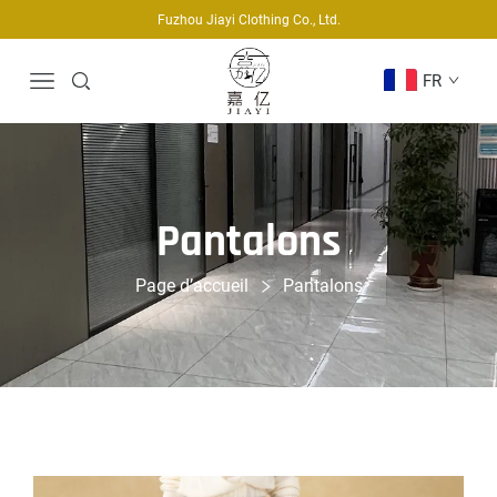
Fuzhou Jiayi Clothing Co., Ltd.
FR
Pantalons
Page d’accueil
Pantalons