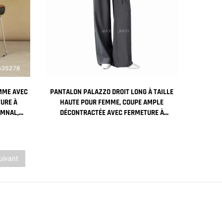
MME AVEC
PANTALON PALAZZO DROIT LONG À TAILLE
URE À
HAUTE POUR FEMME, COUPE AMPLE
OMNAL,
DÉCONTRACTÉE AVEC FERMETURE À
ONTRACTÉ
GLISSIÈRE, IDÉAL POUR LE BUREAU OU LE
TRAVAIL AU PRINTEMPS
uivant