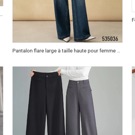
 droit délavé foncé vintage pour femme, respirant, ample et large, idéal pour tenue formelle, mode simple et élégante
Pantalon flare large à taille haute pour femme avec manches longues, fermeture éclair, style urbain automnal, résistant aux rides