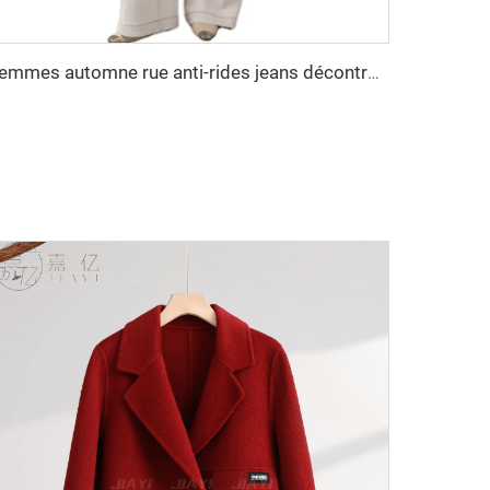
Femmes automne rue anti-rides jeans décontractés pantalons évasés à jambes larges manches longues fermeture éclair couleur unie teinture unie