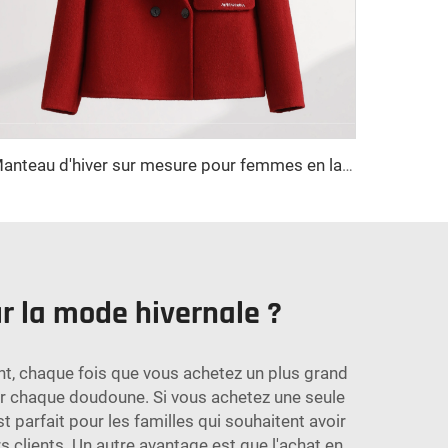
Manteau d'hiver sur mesure pour femmes en laine de haute qualité long avec double boutonnage et ceinture style élégant décorations boutonnées
r la mode hivernale ?
t, chaque fois que vous achetez un plus grand
ur chaque doudoune. Si vous achetez une seule
t parfait pour les familles qui souhaitent avoir
 clients. Un autre avantage est que l'achat en