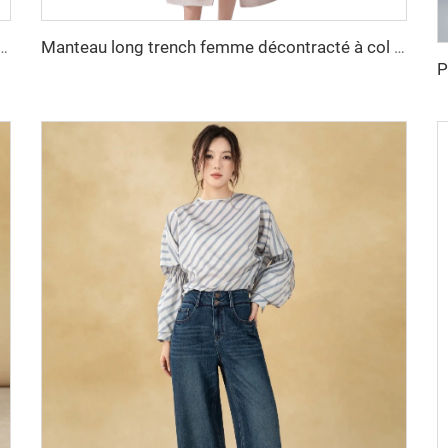
 en fourrure de lapin respirante et boutons décoratifs, ensemble deux pièces doublé en fibre de polyester
Manteau long trench femme décontracté à col cranté, manches longues et ceintures, couleur grise