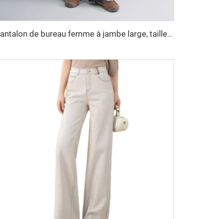
Pantalon de bureau femme à jambe large, taille haute, respirant, teinture unie, couleur unie, longue fermeture éclair, anti-froissage, ceinture à boucler