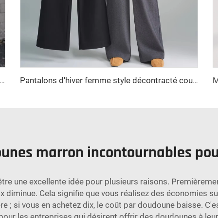
t de gamme vintage en laine double face long automne/hiver décontracté petits revers croisé décor en fourrure de mouton
Pantalons d'hiver femme style décontracté coupe droite large couleur unie taille haute fermeture éclair anti-froissement pantalons longs
ounes marron incontournables pou
re une excellente idée pour plusieurs raisons. Premièremen
ix diminue. Cela signifie que vous réalisez des économies s
e ; si vous en achetez dix, le coût par doudoune baisse. C'es
 les entreprises qui désirent offrir des doudounes à leurs