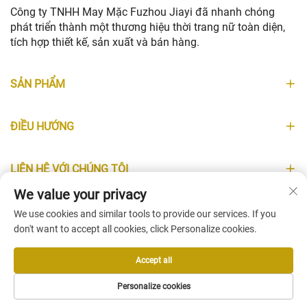
Công ty TNHH May Mặc Fuzhou Jiayi đã nhanh chóng
phát triển thành một thương hiệu thời trang nữ toàn diện,
tích hợp thiết kế, sản xuất và bán hàng.
SẢN PHẨM
ĐIỀU HƯỚNG
LIÊN HỆ VỚI CHÚNG TÔI
We value your privacy
THÔNG TIN
We use cookies and similar tools to provide our services. If you
don't want to accept all cookies, click Personalize cookies.
Accept all
Copyright © Fuzhou Jiayi Clothing Co., Ltd. All Rights Reserved -
Personalize cookies
Chính sách bảo mật
-
Blog