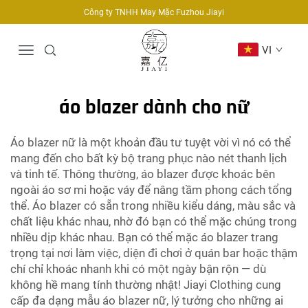
Công ty TNHH May Mặc Fuzhou Jiayi
VI
áo blazer dành cho nữ
Áo blazer nữ là một khoản đầu tư tuyệt vời vì nó có thể
mang đến cho bất kỳ bộ trang phục nào nét thanh lịch
và tinh tế. Thông thường, áo blazer được khoác bên
ngoài áo sơ mi hoặc váy để nâng tầm phong cách tổng
thể. Áo blazer có sẵn trong nhiều kiểu dáng, màu sắc và
chất liệu khác nhau, nhờ đó bạn có thể mặc chúng trong
nhiều dịp khác nhau. Bạn có thể mặc áo blazer trang
trọng tại nơi làm việc, diện đi chơi ở quán bar hoặc thậm
chí chỉ khoác nhanh khi có một ngày bận rộn — dù
không hề mang tính thường nhật! Jiayi Clothing cung
cấp đa dạng mẫu áo blazer nữ, lý tưởng cho những ai