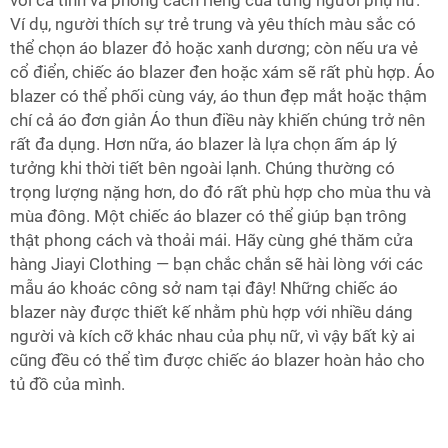
với cá tính và phong cách riêng của từng người phụ nữ.
Ví dụ, người thích sự trẻ trung và yêu thích màu sắc có
thể chọn áo blazer đỏ hoặc xanh dương; còn nếu ưa vẻ
cổ điển, chiếc áo blazer đen hoặc xám sẽ rất phù hợp. Áo
blazer có thể phối cùng váy, áo thun đẹp mắt hoặc thậm
chí cả áo đơn giản
Áo thun
điều này khiến chúng trở nên
rất đa dụng. Hơn nữa, áo blazer là lựa chọn ấm áp lý
tưởng khi thời tiết bên ngoài lạnh. Chúng thường có
trọng lượng nặng hơn, do đó rất phù hợp cho mùa thu và
mùa đông. Một chiếc áo blazer có thể giúp bạn trông
thật phong cách và thoải mái. Hãy cùng ghé thăm cửa
hàng Jiayi Clothing — bạn chắc chắn sẽ hài lòng với các
mẫu áo khoác công sở nam tại đây! Những chiếc áo
blazer này được thiết kế nhằm phù hợp với nhiều dáng
người và kích cỡ khác nhau của phụ nữ, vì vậy bất kỳ ai
cũng đều có thể tìm được chiếc áo blazer hoàn hảo cho
tủ đồ của mình.