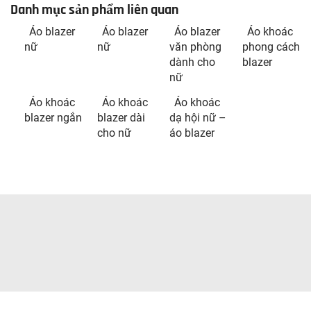
Danh mục sản phẩm liên quan
Áo blazer
Áo blazer
Áo blazer
Áo khoác
nữ
nữ
văn phòng
phong cách
dành cho
blazer
nữ
Áo khoác
Áo khoác
Áo khoác
blazer ngắn
blazer dài
dạ hội nữ –
cho nữ
áo blazer