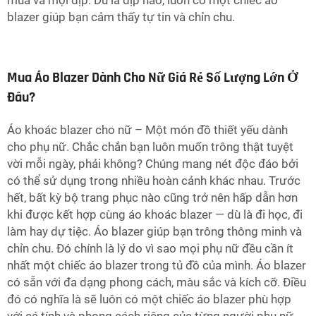
mùa và mọi dịp. Dù là dịp nào, luôn có một chiếc áo
blazer giúp bạn cảm thấy tự tin và chỉn chu.
Mua Áo Blazer Dành Cho Nữ Giá Rẻ Số Lượng Lớn Ở
Đâu?
Áo khoác blazer cho nữ – Một món đồ thiết yếu dành
cho phụ nữ. Chắc chắn bạn luôn muốn trông thật tuyệt
vời mỗi ngày, phải không? Chúng mang nét độc đáo bởi
có thể sử dụng trong nhiều hoàn cảnh khác nhau. Trước
hết, bất kỳ bộ trang phục nào cũng trở nên hấp dẫn hơn
khi được kết hợp cùng áo khoác blazer — dù là đi học, đi
làm hay dự tiệc. Áo blazer giúp bạn trông thông minh và
chỉn chu. Đó chính là lý do vì sao mọi phụ nữ đều cần ít
nhất một chiếc áo blazer trong tủ đồ của mình. Áo blazer
có sẵn với đa dạng phong cách, màu sắc và kích cỡ. Điều
đó có nghĩa là sẽ luôn có một chiếc áo blazer phù hợp