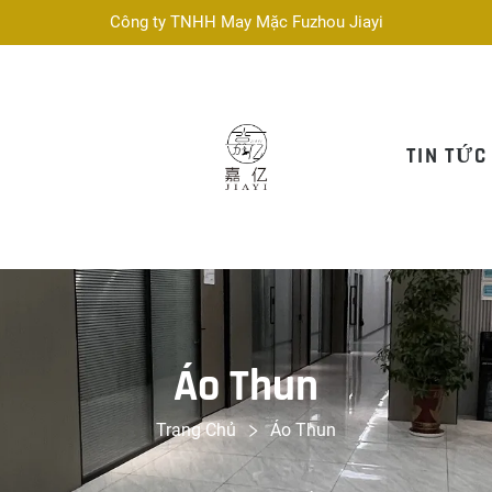
Công ty TNHH May Mặc Fuzhou Jiayi
TIN TỨC
Áo Thun
Trang Chủ
Áo Thun