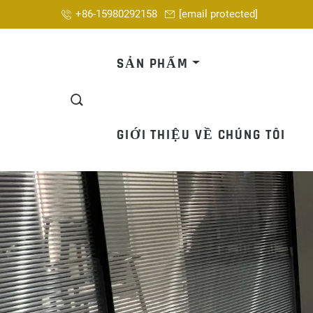
+86-15980292158
[email protected]
SẢN PHẨM
GIỚI THIỆU VỀ CHÚNG TÔI