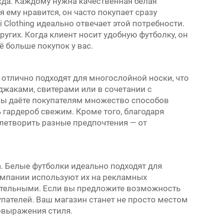
жда. Каждому нужна качественная белая
ая ему нравится, он часто покупает сразу
 Clothing идеально отвечает этой потребности.
угих. Когда клиент носит удобную футболку, он
ё больше покупок у вас.
 отлично подходят для многослойной носки, что
иджаками, свитерами или в сочетании с
 вы даёте покупателям множество способов
 гардероб свежим. Кроме того, благодаря
летворить разные предпочтения — от
. Белые футболки идеально подходят для
омпании используют их на рекламных
кательными. Если вы предложите возможность
пателей. Ваш магазин станет не просто местом
овыражения стиля.