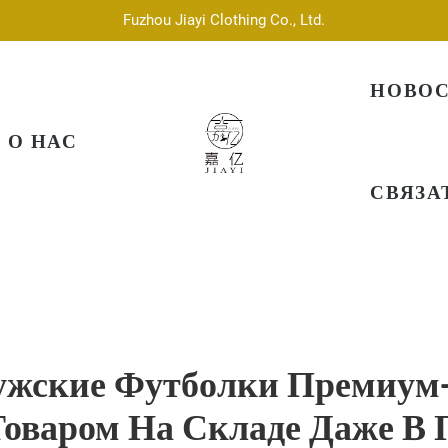
Fuzhou Jiayi Clothing Co., Ltd.
НОВО
О НАС
СВЯЗА
ужские Футболки Премиум-
варом На Складе Даже В 