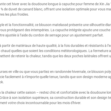
ante cet hiver avec la doudoune longue à capuche pour femme de Xin Jia 
90 % de duvet de canard blanc, offrant une isolation optimale pour vous ma
s les plus froides.
tyle et la fonctionnalité, ce blouson matelassé présente une silhouette éla
 vous protégeant des intempéries. La capuche intégrée ajoute une couche
tre ajustée à l’aide du cordon de serrage pour un ajustement parfait.
 partir de matériaux de haute qualité, à la fois durables et résistants à l
u chaud quelles que soient les conditions météorologiques. La fermeture a
ettent de retenir la chaleur, tandis que les deux poches latérales offren
rses en ville ou que vous partiez en randonnée hivernale, ce blouson polyva
cie facilement à n’importe quelle tenue, tandis que son design moderne 
ok.
e à la chaleur cette saison – restez chic et confortable avec la doudoune 
râce à son isolation supérieure, sa construction durable et son design t
ent votre choix incontournable pour les mois d'hiver.