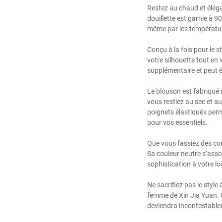
Restez au chaud et élég
douillette est garnie à 
même par les température
Conçu à la fois pour le s
votre silhouette tout en
supplémentaire et peut ê
Le blouson est fabriqué à
vous restiez au sec et a
poignets élastiqués perm
pour vos essentiels.
Que vous fassiez des cou
Sa couleur neutre s’asso
sophistication à votre lo
Ne sacrifiez pas le styl
femme de Xin Jia Yuan. G
deviendra incontestablem