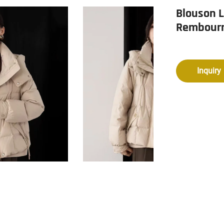
Blouson 
Rembourré
Inquiry