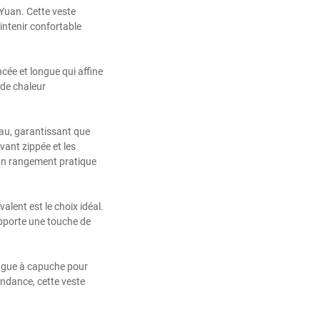
Yuan. Cette veste
intenir confortable
ncée et longue qui affine
 de chaleur
’eau, garantissant que
vant zippée et les
t un rangement pratique
lent est le choix idéal.
apporte une touche de
longue à capuche pour
endance, cette veste