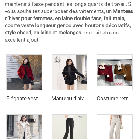
maintenir à l'aise pendant les longs quarts de travail. Si
vous souhaitez superposer des vêtements, un
Manteau
d'hiver pour femmes, en laine double face, fait main,
courte veste longueur genou avec boutons décoratifs,
style chaud, en laine et mélanges
pourrait être un
excellent ajout.
Élégante veste rouge à manches longues pour filles automne et hiver décontractée unie en laine et fibres mélangées pour femmes
Manteau d'hiver pour femmes, en laine double face, fait main, courte veste longueur genou avec boutons décoratifs, style chaud, en laine et mélanges
Costume rétro en laine avec écharpe col en fourrure de lapin respirante et boutons décoratifs, ensemble deux pièces doublé en fibre de polyester