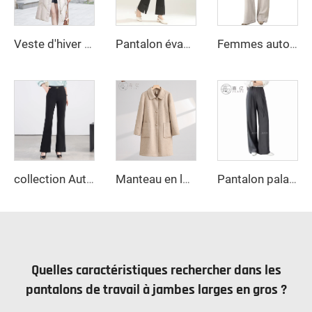
Veste d'hiver surdimensionnée personnalisée pour femmes, veste matelassée en duvet, blouson bulle, parka matelassée en plumes, blouson bomber de designer
Pantalon évasé à taille haute, style élégant et amincissant, coupe queue de poisson, pour femme, idéal pour l'été
Femmes automne rue anti-rides jeans décontractés pantalons évasés à jambes larges manches longues fermeture éclair couleur unie teinture unie
collection Automne-Hiver 2025 - Nouveaux Pantalons Décontractés Amples Droits à Taille Haute en Taille - Design Slim Fit avec Motif Uni
Manteau en laine ajusté pour femme, couleur unie, manches longues, veste chaude d'automne hiver, manteau ample - Événement promotionnel de transformation brute
Pantalon palazzo droit long à taille haute pour femme, coupe ample décontractée avec fermeture à glissière, idéal pour le bureau ou le travail au printemps
Quelles caractéristiques rechercher dans les
pantalons de travail à jambes larges en gros ?