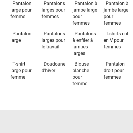
Pantalon
Pantalons
Pantalon à
Pantalon à
large pour
larges pour
jambe large
jambe large
femme
femmes
pour
pour
femmes
femmes
Pantalon
Pantalons
Pantalons
T-shirts col
large
larges pour
à enfiler à
en V pour
le travail
jambes
femmes
larges
T-shirt
Doudoune
Blouse
Pantalon
large pour
d'hiver
blanche
droit pour
femme
pour
femmes
femme