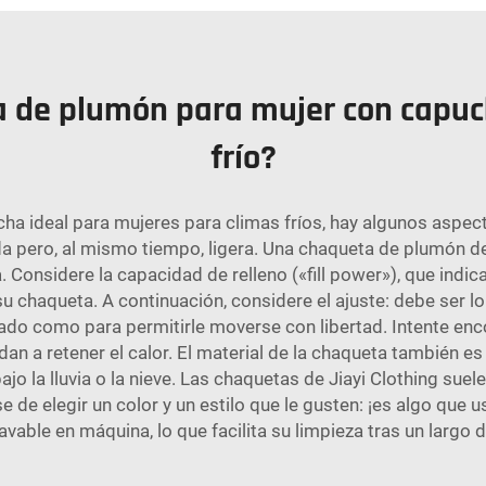
a de plumón para mujer con capuch
frío?
ha ideal para mujeres para climas fríos, hay algunos aspec
da pero, al mismo tiempo, ligera. Una chaqueta de plumón de
ra. Considere la capacidad de relleno («fill power»), que in
 su chaqueta. A continuación, considere el ajuste: debe ser
olgado como para permitirle moverse con libertad. Intente e
an a retener el calor. El material de la chaqueta también es
 la lluvia o la nieve. Las chaquetas de Jiayi Clothing suele
de elegir un color y un estilo que le gusten: ¡es algo que us
vable en máquina, lo que facilita su limpieza tras un largo día