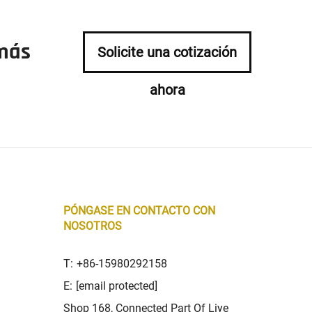
 más
Solicite una cotización
ahora
PÓNGASE EN CONTACTO CON
NOSOTROS
T:
+86-15980292158
E:
[email protected]
Shop 168, Connected Part Of Liye