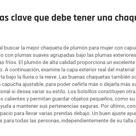
icas clave que debe tener una cha
l buscar la mejor chaqueta de plumón para mujer con capuch
do con plumas suaves agrupadas bajo las plumas exteriores
as fríos. El plumón de alta calidad proporciona un excelente 
 continuación, examine la capa exterior real del material 
la bajo la lluvia o la nieve. Las buenas chaquetas también 
una capucha ajustable, para poder ceñirla más o dejarla más
nal si desea variar su estilo. Los bolsillos constituyen otr
 calientes y permitan guardar objetos pequeños, como su t
 ayuda a mantener sus pertenencias seguras. Por último, con
pacio para llevar varias prendas debajo. Un buen ajuste ayuda
tas para todas las personas, independientemente de su talla o