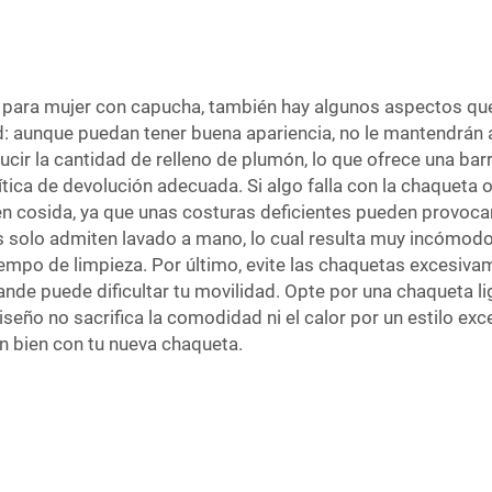
ara mujer con capucha, también hay algunos aspectos que co
d: aunque puedan tener buena apariencia, no le mantendrán 
r la cantidad de relleno de plumón, lo que ofrece una barrer
lítica de devolución adecuada. Si algo falla con la chaqueta
n cosida, ya que unas costuras deficientes pueden provocar 
 solo admiten lavado a mano, lo cual resulta muy incómodo.
empo de limpieza. Por último, evite las chaquetas excesiv
de puede dificultar tu movilidad. Opte por una chaqueta lige
eño no sacrifica la comodidad ni el calor por un estilo e
 bien con tu nueva chaqueta.