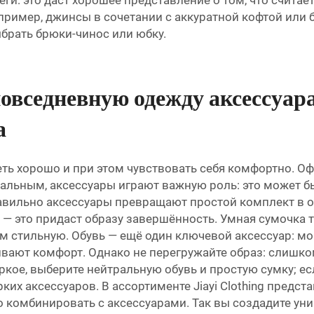
еги: это даст хорошее представление о том, что счита
апример, джинсы в сочетании с аккуратной кофтой или 
ыбрать брюки-чинос или юбку.
овседневную одежду аксессуар
а
деть хорошо и при этом чувствовать себя комфортно. 
нальным, аксессуары играют важную роль: это может бы
авильно аксессуары превращают простой комплект в о
 — это придаст образу завершённость. Умная сумочка 
ом стильную. Обувь — ещё один ключевой аксессуар: м
ают комфорт. Однако не перегружайте образ: слишком
яркое, выберите нейтральную обувь и простую сумку; е
ких аксессуаров. В ассортименте Jiayi Clothing пред
о комбинировать с аксессуарами. Так вы создадите у