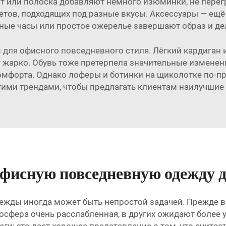
или полоска добавляют немного изюминки, не перегруж
тов, подходящих под разные вкусы. Аксессуары — ещ
ные часы или простое ожерелье завершают образ и де
для офисного повседневного стиля. Лёгкий кардиган и
т жарко. Обувь тоже претерпела значительные изменен
омфорта. Однако лоферы и ботинки на щиколотке по-
тими трендами, чтобы предлагать клиентам наилучши
фисную повседневную одежду д
жды иногда может быть непростой задачей. Прежде в
осфера очень расслабленная, в других ожидают более 