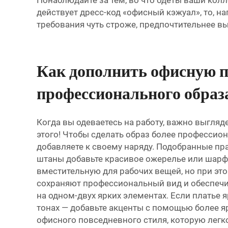
Понаблюдайте за тем, во что одеты ваши колл
действует дресс-код «офисный кэжуал», то, н
требования чуть строже, предпочтительнее в
Как дополнить офисную п
профессионального образ
Когда вы одеваетесь на работу, важно выгля
этого! Чтобы сделать образ более профессио
добавляете к своему наряду. Подобранные пр
штаны
добавьте красивое ожерелье или шарф
вместительную для рабочих вещей, но при эт
сохраняют профессиональный вид и обеспечив
на одном-двух ярких элементах. Если платье 
тонах — добавьте акценты с помощью более яр
офисного повседневного стиля, которую легк