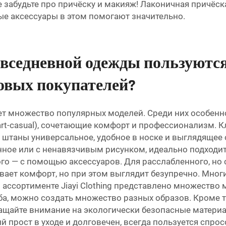
забудьте про причёску и макияж! Лаконичная причёска
ые аксессуары в этом помогают значительно.
овседневной одежды пользуютс
овых покупателей?
ет множество популярных моделей. Среди них особенн
rt-casual), сочетающие комфорт и профессионализм. К
я
штаны
универсальное, удобное в носке и выглядящее 
нное или с ненавязчивым рисунком, идеально подходит 
го — с помощью аксессуаров. Для расслабленного, но 
ивает комфорт, но при этом выглядит безупречно. Мног
 ассортименте Jiayi Clothing представлено множество
а, можно создать множество разных образов. Кроме то
щайте внимание на экологически безопасные материал
ый прост в уходе и долговечен, всегда пользуется спро