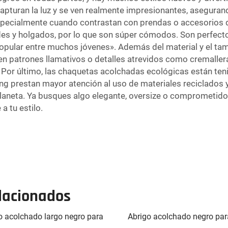
 capturan la luz y se ven realmente impresionantes, asegura
ecialmente cuando contrastan con prendas o accesorios de 
es y holgados, por lo que son súper cómodos. Son perfecto
 popular entre muchos jóvenes». Además del material y el 
en patrones llamativos o detalles atrevidos como cremallera
. Por último, las chaquetas acolchadas ecológicas están t
 prestan mayor atención al uso de materiales reciclados y
 planeta. Ya busques algo elegante, oversize o comprometi
 tu estilo.
elacionados
o acolchado largo negro para
Abrigo acolchado negro par