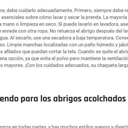
e, debe cuidarlo adecuadamente. Primero, siempre debe revis
s esenciales sobre cómo lavar y secar la prenda. La mayorí
 mano o limpieza en seco. Si puede lavarlo en lavadora, as
se enrede con otra ropa. No retuerza el abrigo después del la
gua. Al secarlo, use una secadora a baja temperatura. Conse
oso. Limpie manchas localizadas con un paño húmedo y jabón
s afilados que puedan cortar la tela. Cuando se quite el abr
na opción, ya que evita el polvo pero mantiene la ventilaci
s mayores. ¡Con los cuidados adecuados, su chaqueta larga 
endo para los abrigos acolchados 
ros en todas partes, y hay muchos estilos nuevos y diverti