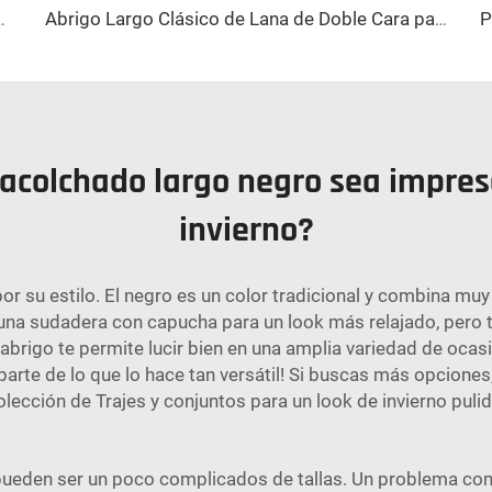
rre de Botones, Larga Chaqueta de Invierno con Bolsillos Prácticos
Abrigo Largo Clásico de Lana de Doble Cara para Mujer, Abrigo de Invierno Cálido de Botonadura Simple, Cuello Vuelto con Cierre de Cinturón, con Capucha de Cachemira
 acolchado largo negro sea impres
invierno?
or su estilo. El negro es un color tradicional y combina muy
re una sudadera con capucha para un look más relajado, per
 abrigo te permite lucir bien en una amplia variedad de oca
arte de lo que lo hace tan versátil! Si buscas más opciones
olección de
Trajes y conjuntos
para un look de invierno pulid
pueden ser un poco complicados de tallas. Un problema comú