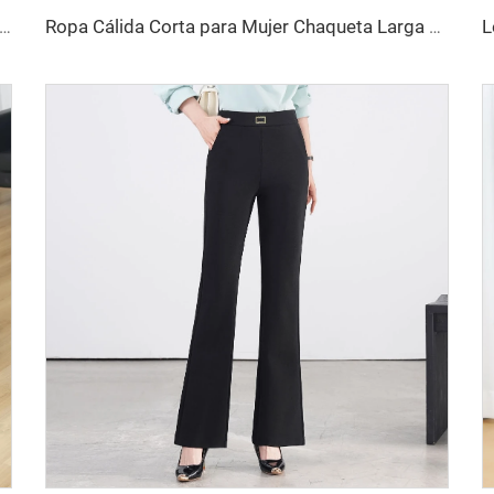
rmeable con Capucha, Relleno de Plumas de Ganso, Corte Corto, con Mangas Desmontables y Estampado de Personaje Personalizado para Hombre y Mujer
Ropa Cálida Corta para Mujer Chaqueta Larga de Plumas Rellena de Plumas de Pato Blanco Abrigo Coreano para Mujer Reforzado Abrigo de Invierno para Mujer Chaquetas Frío