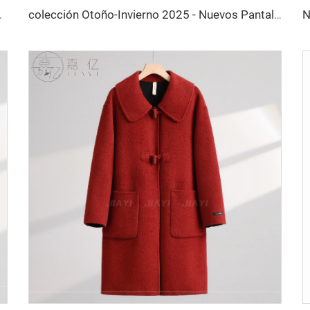
es de Negocios con Bota Ancha y Bolsillos
colección Otoño-Invierno 2025 - Nuevos Pantalones Informales Holgados Rectos de Cintura Alta en Talla - Diseño de Ajuste Ajustado con Patrón Liso