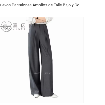
Nuevos Pantalones Amplios de Talle Bajo y Corte Recto para Mujer, Pantalones para Mujer, Ropa para Mujer, Pantalones Largos