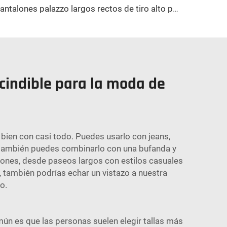
Pantalones palazzo largos rectos de tiro alto para mujer, pantalones casuales holgados con cierre de cremallera para oficina, negocios o trabajo en primavera
cindible para la moda de
 bien con casi todo. Puedes usarlo con jeans,
o también puedes combinarlo con una bufanda y
siones, desde paseos largos con estilos casuales
, también podrías echar un vistazo a nuestra
o.
n es que las personas suelen elegir tallas más