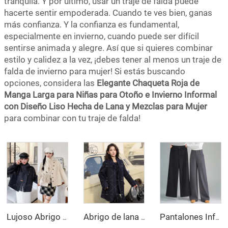
tranquila. Y por último, usar un traje de falda puede
hacerte sentir empoderada. Cuando te ves bien, ganas
más confianza. Y la confianza es fundamental,
especialmente en invierno, cuando puede ser difícil
sentirse animada y alegre. Así que si quieres combinar
estilo y calidez a la vez, ¡debes tener al menos un traje de
falda de invierno para mujer! Si estás buscando
opciones, considera las
Elegante Chaqueta Roja de
Manga Larga para Niñas para Otoño e Invierno Informal
con Diseño Liso Hecha de Lana y Mezclas para Mujer
para combinar con tu traje de falda!
Lujoso Abrigo de Lana Doble Cara Hecho a Mano para Mujer, Chaqueta Personalizada de Invierno con Diseño de Un Solo Botón y Bufanda de Piel
Abrigo de lana doble faz hecho a mano para mujer, trinchera larga de primavera y invierno, abrigo de lana ajustado con cierre de botón simple
Pantalones Informales de Invierno para Mujer, Corte Holgado Recto de Pierna Ancha, Color Sólido, Talle Alto, Cierre con Cremallera, Antirarrugas, Pantalones Largos