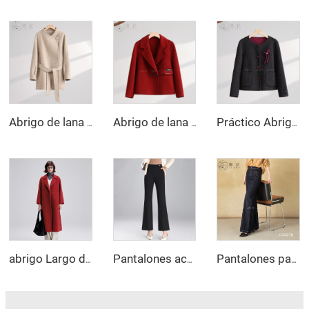
Abrigo de lana con cuello subido suave y delicado, abrigo de lana de longitud media que realza la figura con cinturón en la cintura
Abrigo de lana de alta calidad hecho a medida para mujer, diseño largo con doble botón y cierre con cinturón, estilo elegante con decoración de botones
Práctico Abrigo de Lana de Doble Botonadura con Detalle de Lazos Bonitos y Cierre de Botones, Larga Chaqueta de Invierno con Bolsillos Prácticos
abrigo Largo de Cachemira con Cinturón Elegante de Primavera 2025, Cuello Vuelto Holgado, Abrigo de Lana Coreana con Doble Textura de Agua, para Mujer
Pantalones acampanados de pierna ancha personalizados para mujer, pantalones informales para trabajo
Pantalones para mujer de pierna ancha y bota campana con manga larga, cierre de cremallera, estilo callejero otoñal, vaqueros casuales antiarrugas