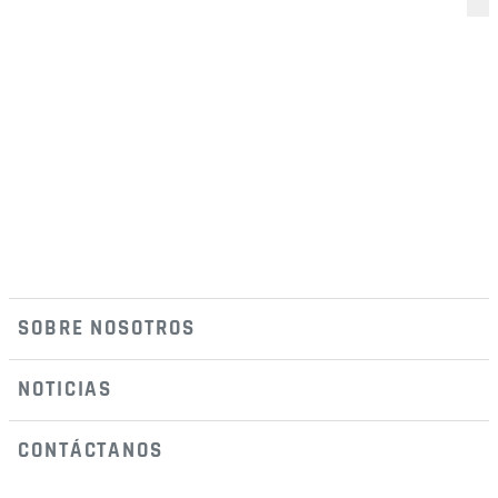
Abrigos y Chaquetas
Chaquetas de Plumas
Partes superiores
Camisetas
Parte Inferior
Pantalones
Trajes y Conjuntos
SOBRE NOSOTROS
NOTICIAS
CONTÁCTANOS