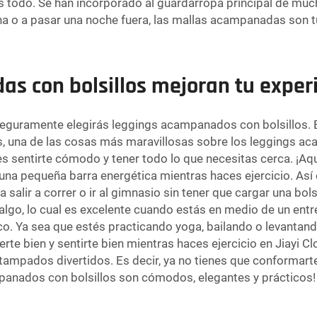
es todo. Se han incorporado al guardarropa principal de m
icina o a pasar una noche fuera, las mallas acampanadas son
s con bolsillos mejoran tu exper
seguramente elegirás leggings acampanados con bolsillos. 
, una de las cosas más maravillosas sobre los leggings a
es sentirte cómodo y tener todo lo que necesitas cerca. ¡Aq
o una pequeña barra energética mientras haces ejercicio. As
alir a correr o ir al gimnasio sin tener que cargar una bolsa
algo, lo cual es excelente cuando estás en medio de un en
co. Ya sea que estés practicando yoga, bailando o levantand
rte bien y sentirte bien mientras haces ejercicio en Jiayi 
stampados divertidos. Es decir, ya no tienes que conformart
panados con bolsillos son cómodos, elegantes y prácticos!