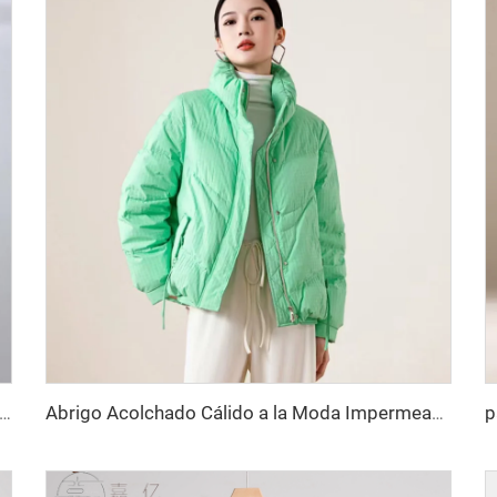
rmeable con Capucha, Relleno de Plumas de Ganso, Corte Corto, con Mangas Desmontables y Estampado de Personaje Personalizado para Hombre y Mujer
Abrigo Acolchado Cálido a la Moda Impermeable para Mujer Bolsillo Inclinado Cuello Recto sin Capucha Chaqueta Larga de Plumas para Damas