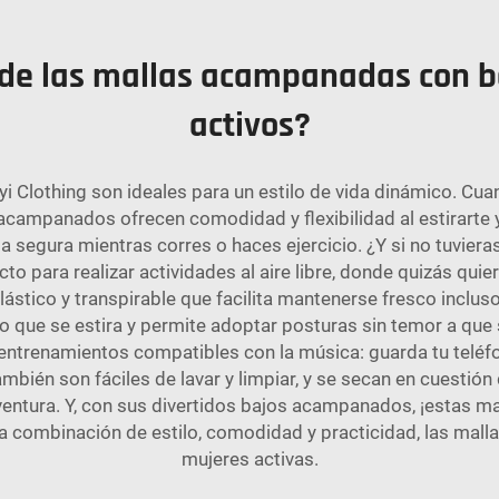
 de las mallas acampanadas con bol
activos?
 Clothing son ideales para un estilo de vida dinámico. Cua
campanados ofrecen comodidad y flexibilidad al estirarte y/o
a segura mientras corres o haces ejercicio. ¿Y si no tuvier
o para realizar actividades al aire libre, donde quizás quier
lástico y transpirable que facilita mantenerse fresco inclus
do que se estira y permite adoptar posturas sin temor a que 
entrenamientos compatibles con la música: guarda tu teléfo
también son fáciles de lavar y limpiar, y se secan en cuestión
aventura. Y, con sus divertidos bajos acampanados, ¡estas ma
a combinación de estilo, comodidad y practicidad, las mal
mujeres activas.