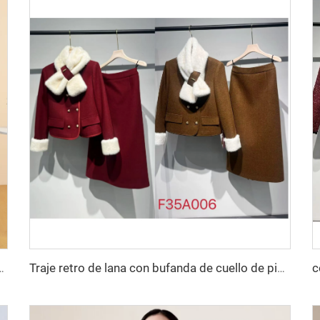
 2025, chaqueta con cuello en V, conjunto de dos piezas
Traje retro de lana con bufanda de cuello de piel de conejo transpirable y botones decorativos, conjunto de dos piezas con forro de fibra de poliéster