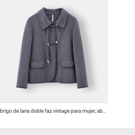
Abrigo de lana doble faz vintage para mujer, abrigo largo informal de alta gama para otoño e invierno con solapas pequeñas, forro de nailon y decoración de piel de oveja