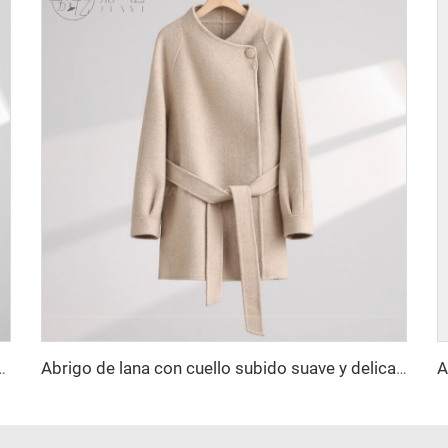
go con doble botón y cierre con cinturón, estilo elegante con decoración de botones
Abrigo de lana con cuello subido suave y delicado, abrigo de lana de longitud media que realza la figura con cinturón en la cintura