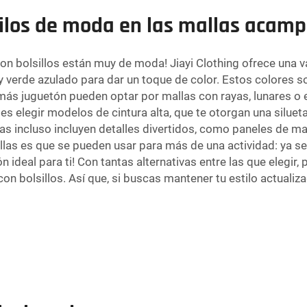
stilos de moda en las mallas acamp
 bolsillos están muy de moda! Jiayi Clothing ofrece una va
 y verde azulado para dar un toque de color. Estos colores 
o más juguetón pueden optar por mallas con rayas, lunares 
des elegir modelos de cintura alta, que te otorgan una silue
s incluso incluyen detalles divertidos, como paneles de ma
allas es que se pueden usar para más de una actividad: ya s
ideal para ti! Con tantas alternativas entre las que elegir, 
n bolsillos. Así que, si buscas mantener tu estilo actualiz