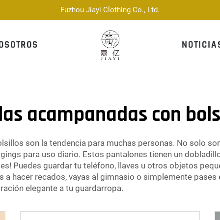
Fuzhou Jiayi Clothing Co., Ltd.
OSOTROS
NOTICIA
las acampanadas con bolsi
illos son la tendencia para muchas personas. No solo son u
eggings para uso diario. Estos pantalones tienen un dobladi
les! Puedes guardar tu teléfono, llaves u otros objetos pequ
as a hacer recados, vayas al gimnasio o simplemente pases
ración elegante a tu guardarropa.