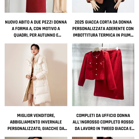
NUOVO ABITO A DUE PEZZI DONNA
2025 GIACCA CORTA DA DONNA
A FORMA A, CON MOTIVO A
PERSONALIZZATA ADERENTE CON
QUADRI, PER AUTUNNO E
IMBOTTITURA TERMICA IN PIUMA
INVERNO, STILE LADY PICCOLO
D'OCA BIANCA CALDA E SPESSA,
PROFUMO, VITA NATURALE PER
STILE ALLA MODA PER L'INVERNO
ADULTI
MIGLIOR VENDITORE,
COMPLETI DA UFFICIO DONNA
ABBIGLIAMENTO INVERNALE
ALL'INGROSSO COMPLETO ROSSO
PERSONALIZZATO, GIACCHE DA
DA LAVORO IN TWEED GIACCA E
DONNA, CAPPOTTI IMBOTTITI
GONNA A DUE PEZZI ABITO DA