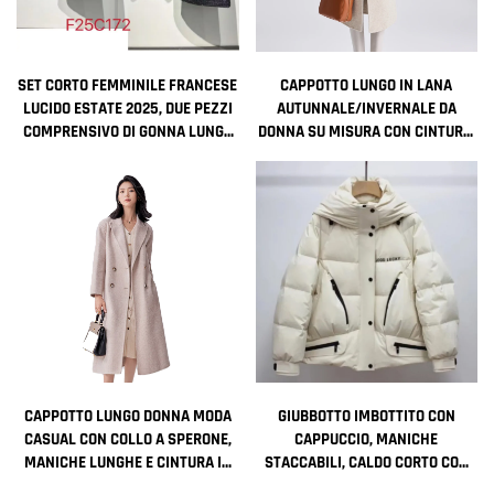
SET CORTO FEMMINILE FRANCESE
CAPPOTTO LUNGO IN LANA
LUCIDO ESTATE 2025, DUE PEZZI
AUTUNNALE/INVERNALE DA
COMPRENSIVO DI GONNA LUNGA
DONNA SU MISURA CON CINTURA,
AL GINOCCHIO E CAPPOTTO
REVERS, COLORE TINTA UNITA,
CARDIGAN LARGO, CAPPOTTO
LUNGO ELEGANTE DA DONNA
CAPPOTTO LUNGO DONNA MODA
GIUBBOTTO IMBOTTITO CON
CASUAL CON COLLO A SPERONE,
CAPPUCCIO, MANICHE
MANICHE LUNGHE E CINTURA IN
STACCABILI, CALDO CORTO CON
TINTA GRIGIA
MOTIVO A PERSONAGGIO,