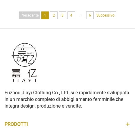
IMPERMEABILE UNISEX DI XIN JIA
YUAN
...
Precedente
1
2
3
4
6
Successivo
Fuzhou Jiayi Clothing Co., Ltd. si è rapidamente sviluppata
in un marchio completo di abbigliamento femminile che
integra design, produzione e vendite.
PRODOTTI