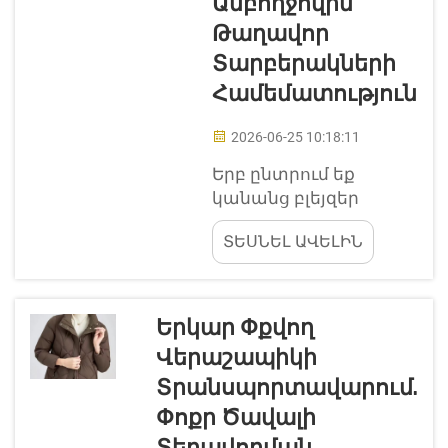
Ամբողջովին
բամբակը մշակվում և
Թաղավոր
հավաքվում է այնպիսի
Տարբերակների
եղանակով, որը
օգտակար է
Համեմատություն
ֆերմերների, շրջակա
միջավայրի համար և
2026-06-25 10:18:11
նաև ...
Երբ ընտրում եք
կանանց բլեյզեր
վերարկու, կարող եք
ՏԵՍՆԵԼ ԱՎԵԼԻՆ
շփոթվել՝ ընտրելով
առանց ստվարաթղթի
կամ ամբողջությամբ
ստվարաթղթով
Երկար Փքվող
պատված
Վերաշապիկի
տարբերակը: Jiayi
Տրանսպորտավարում.
Clothing-ում մենք միշտ
ձգտում ենք
Փոքր Ծավալի
առաջարկել տարբեր