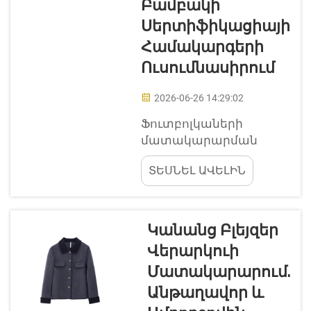
Բամբակի
Clothing-ում մենք
Սերտիֆիկացիայի
գիտենք, թե որքան
Համակարգերի
կարևոր է ճիշտ տի-
շարտը գտնելը, որը
Ուսումնասիրում
լավ է նստում...
2026-06-26 14:29:02
Ֆուտբոլկաների
մատակարարման
դեպքում շատերը
ՏԵՍՆԵԼ ԱՎԵԼԻՆ
ցանկանում են իմանալ
օգտագործվող
բամբակի մասին: Jiayi
Clothing-ում մենք
Կանանց Բլեյզեր
իսկապես համառորեն
Վերարկուի
ձգտում ենք
Մատակարարում.
օգտագործել
էթիկական բամբակ:
Անթաղավոր ԵՒ
Սա նշանակում է, որ