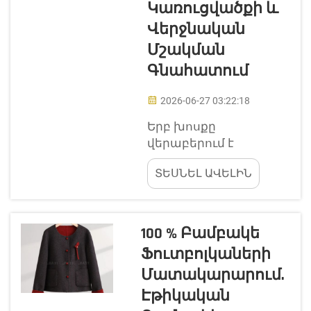
Կառուցվածքի ԵՒ
հիմնարար իրերի
հավաքածու: V-ձև վզի
Վերջնական
թայթակները...
Մշակման
Գնահատում
2026-06-27 03:22:18
Երբ խոսքը
վերաբերում է
կանանց V ձևի վզի
ՏԵՍՆԵԼ ԱՎԵԼԻՆ
ունեցող տի-
շարտերին, կա շատ
բան, որի մասին պետք
է մտածել: V ձևի վզի
100 % Բամբակե
ունեցող տի-շարտերը
Ֆուտբոլկաների
շատ հայտնի են, քանի
Մատակարարում.
որ դրանք հաճելի են
կրելու համար և
Էթիկական
ոճավորված են: Jiayi