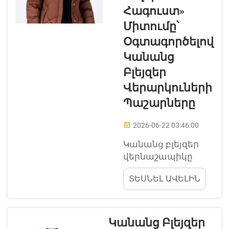
ձեռքերով ֆուտբոլկան
Հագուստ»
ամբողջովին փոխում
Միտումը՝
մարդկանց հագուստը...
Օգտագործելով
Կանանց
Բլեյզեր
Վերարկուների
Պաշարները
2026-06-22 03:46:00
Կանանց բլեյզեր
վերնաշապիկը
կարող է լինել ոչ
ՏԵՍՆԵԼ ԱՎԵԼԻՆ
միայն հագուստ,
այլև իրականում
օգնել լավ
տպավորություն
Կանանց Բլեյզեր