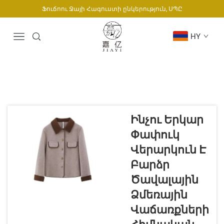
Ֆուճոու Ջայի Հագուստի ընկերություն, ՍՊԸ
HY
Ինչու Երկար
Փափուկ
Վերարկուն Է
Բարձր
Ծավալային
Ձմեռային
Վաճառքների