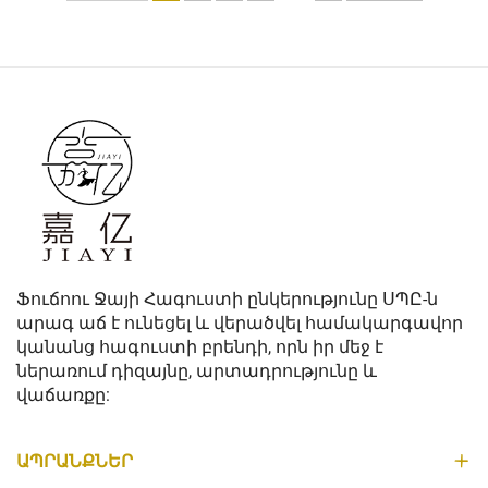
յուրաքանչյուր
հագուստի մի կտոր
պատմում է իր
պատմությունը:
Բլեյզերները այդքան
հայտնի են, քանի որ
դրանք հեշտությամբ
կարող են ձեզ
պաշտոնական կամ
ավելի ազատ տեսք
տալ, ուստի շատ
Ֆուճոու Ջայի Հագուստի ընկերությունը ՍՊԸ-ն
կանայք...
արագ աճ է ունեցել և վերածվել համակարգավոր
կանանց հագուստի բրենդի, որն իր մեջ է
ներառում դիզայնը, արտադրությունը և
վաճառքը:
ԱՊՐԱՆՔՆԵՐ