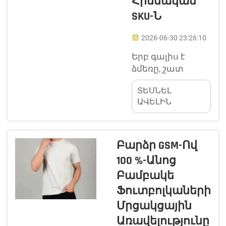
Հիմնական
SKU-Ն
2026-06-30 23:26:10
Երբ գալիս է
ձմեռը, շատ
մարդիկ
ՏԵՍՆԵԼ
փնտրում են
ԱՎԵԼԻՆ
ջերմություն
պահպանող
հագուստ՝
հաճելի և
Բարձր GSM-Ով
հարմար զգալու
100 %-Անոց
համար: Այս
Բամբակե
տեսակի
Ֆուտբոլկաների
հագուստներից
մեկը՝ երկար
Մրցակցային
փափուկ
Առավելությունը