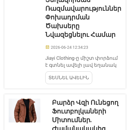
Տեղավորման
պահանջների և ոճի
Ռազմավարություններ
համապատասխանող
Փոխադրման
տարբերակներ:
Բլեյզերներ, որոնք
Ծախսերը
կարող եք կրել
Նվազեցնելու Համար
աշխատանքի,
մասնակցելու համար
2026-06-24 12:34:23
միջոցառումների կամ
Jiayi Clothing-ը միշտ փորձում
նաև անվճար
է գտնել ավելի լավ եղանակ
ժամանցի ժամանակ:
մեր երկար փափուկ
Իմացեք...
ՏԵՍՆԵԼ ԱՎԵԼԻՆ
վերնաշապիկների
առաքման համար։ Մենք
օգտագործում ենք մեկ
հետաքրքիր մեթոդ՝
Բարձր Վզի Ունեցող
վակուումային
Ֆուտբոլկաների
փաթեթավորումը։ Սա
Միտումներ.
նշանակում է, որ մենք
փաթեթից հեռացնում ենք
Ժամանակակից