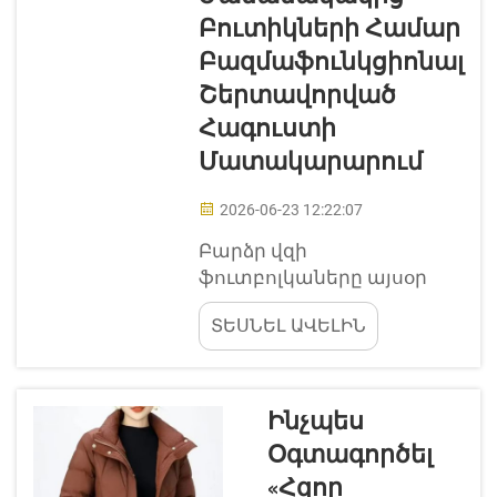
օդը, որի արդյունքում
Բուտիկների Համար
վերնաշապիկները դառնում
Բազմաֆունկցիոնալ
են զգալիորեն փոքր և նաև
Շերտավորված
թեթև։ Դա մեզ օգնում է
տեղավորել ավելի շատ...
Հագուստի
Մատակարարում
2026-06-23 12:22:07
Բարձր վզի
ֆուտբոլկաները այսօր
շատ են տարածված
ՏԵՍՆԵԼ ԱՎԵԼԻՆ
մոդայում: Դրանք ուղղակի
սովորական
վերնաշապիկներ չեն, այլ
հագուստի շերտավորման
Ինչպես
նոր ձև են: Jiayi Clothing-ում
Օգտագործել
մենք նկատում ենք, թե
«Հզոր
ինչպես է այս լրիվ