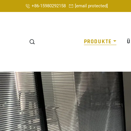
+86-15980292158
[email protected]
PRODUKTE
Ü