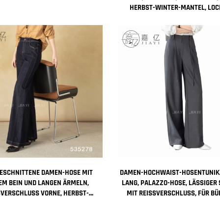
HERBST-WINTER-MANTEL, LOC
MANTEL – ROHVERARBEITUN
AKTIONSVERKAUF
GESCHNITTENE DAMEN-HOSE MIT
DAMEN-HOCHWAIST-HOSENTUNIK
EM BEIN UND LANGEN ÄRMELN,
LANG, PALAZZO-HOSE, LÄSSIGER 
SVERSCHLUSS VORNE, HERBST-S
MIT REISSVERSCHLUSS, FÜR BÜR
NSTYLE, FALTENFREI, LÄSSIGE JE
ERUF IM FRÜHJAHR
ANS