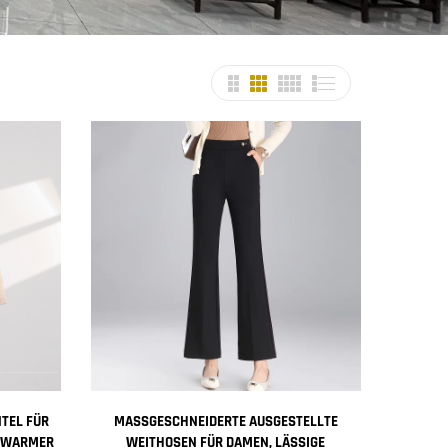
NTEL FÜR
MASSGESCHNEIDERTE AUSGESTELLTE W
, WARMER
EITHOSEN FÜR DAMEN, LÄSSIGE B