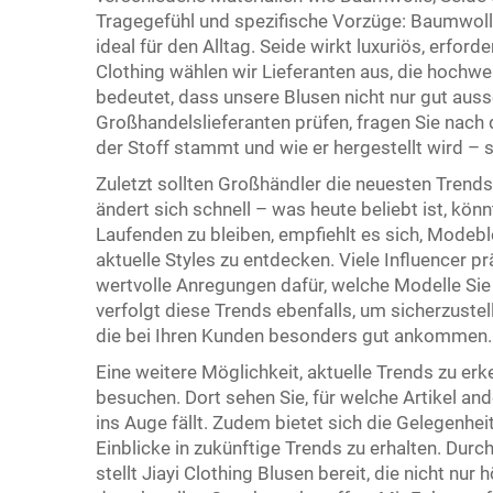
Tragegefühl und spezifische Vorzüge: Baumwoll
ideal für den Alltag. Seide wirkt luxuriös, erfo
Clothing wählen wir Lieferanten aus, die hochwer
bedeutet, dass unsere Blusen nicht nur gut aus
Großhandelslieferanten prüfen, fragen Sie nach d
der Stoff stammt und wie er hergestellt wird – s
Zuletzt sollten Großhändler die neuesten Trend
ändert sich schnell – was heute beliebt ist, kön
Laufenden zu bleiben, empfiehlt es sich, Modeb
aktuelle Styles zu entdecken. Viele Influencer pr
wertvolle Anregungen dafür, welche Modelle Sie 
verfolgt diese Trends ebenfalls, um sicherzustel
die bei Ihren Kunden besonders gut ankommen.
Eine weitere Möglichkeit, aktuelle Trends zu er
besuchen. Dort sehen Sie, für welche Artikel a
ins Auge fällt. Zudem bietet sich die Gelegenh
Einblicke in zukünftige Trends zu erhalten. Dur
stellt Jiayi Clothing Blusen bereit, die nicht nu