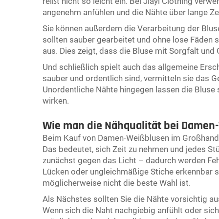
reißt nicht so leicht ein. Bei Jiayi Clothing verw
angenehm anfühlen und die Nähte über lange Zeit
Sie können außerdem die Verarbeitung der Bluse
sollten sauber gearbeitet und ohne lose Fäden se
aus. Dies zeigt, dass die Bluse mit Sorgfalt und
Und schließlich spielt auch das allgemeine Ersc
sauber und ordentlich sind, vermitteln sie das G
Unordentliche Nähte hingegen lassen die Bluse 
wirken.
Wie man die Nähqualität bei Damen
Beim Kauf von Damen-Weißblusen im Großhandel i
Das bedeutet, sich Zeit zu nehmen und jedes Stü
zunächst gegen das Licht – dadurch werden Fehle
Lücken oder ungleichmäßige Stiche erkennbar sin
möglicherweise nicht die beste Wahl ist.
Als Nächstes sollten Sie die Nähte vorsichtig a
Wenn sich die Naht nachgiebig anfühlt oder sich 