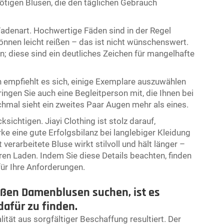
nötigen Blusen, die den täglichen Gebrauch
r Fadenart. Hochwertige Fäden sind in der Regel
önnen leicht reißen – das ist nicht wünschenswert.
 diese sind ein deutliches Zeichen für mangelhafte
 empfiehlt es sich, einige Exemplare auszuwählen
ringen Sie auch eine Begleitperson mit, die Ihnen bei
chmal sieht ein zweites Paar Augen mehr als eines.
ichtigen. Jiayi Clothing ist stolz darauf,
e eine gute Erfolgsbilanz bei langlebiger Kleidung
 verarbeitete Bluse wirkt stilvoll und hält länger –
hren Laden. Indem Sie diese Details beachten, finden
für Ihre Anforderungen.
ßen Damenblusen suchen, ist es
dafür zu finden.
ität aus sorgfältiger Beschaffung resultiert. Der