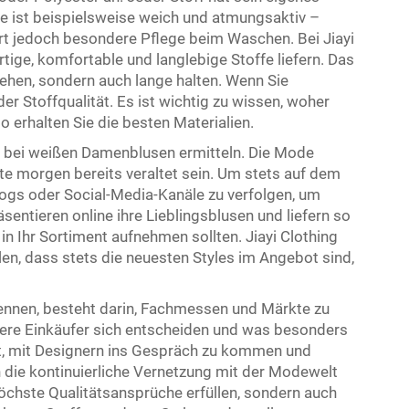
e ist beispielsweise weich und atmungsaktiv –
rdert jedoch besondere Pflege beim Waschen. Bei Jiayi
tige, komfortable und langlebige Stoffe liefern. Das
sehen, sondern auch lange halten. Wenn Sie
er Stoffqualität. Es ist wichtig zu wissen, woher
o erhalten Sie die besten Materialien.
s bei weißen Damenblusen ermitteln. Die Mode
nte morgen bereits veraltet sein. Um stets auf dem
logs oder Social-Media-Kanäle zu verfolgen, um
äsentieren online ihre Lieblingsblusen und liefern so
in Ihr Sortiment aufnehmen sollten. Jiayi Clothing
len, dass stets die neuesten Styles im Angebot sind,
kennen, besteht darin, Fachmessen und Märkte zu
ndere Einkäufer sich entscheiden und was besonders
eit, mit Designern ins Gespräch zu kommen und
ch die kontinuierliche Vernetzung mit der Modewelt
r höchste Qualitätsansprüche erfüllen, sondern auch